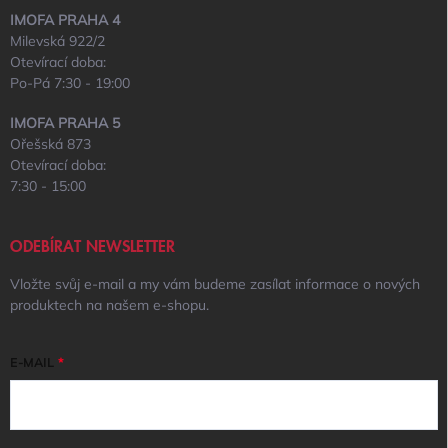
IMOFA PRAHA 4
Milevská 922/2
Otevírací doba:
Po-Pá 7:30 - 19:00
IMOFA PRAHA 5
Ořešská 873
Otevírací doba:
7:30 - 15:00
ODEBÍRAT NEWSLETTER
Vložte svůj e-mail a my vám budeme zasílat informace o nových
produktech na našem e-shopu.
E-MAIL