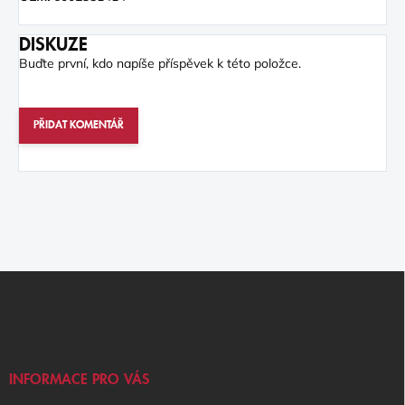
DISKUZE
Buďte první, kdo napíše příspěvek k této položce.
PŘIDAT KOMENTÁŘ
Z
Á
P
A
T
Í
INFORMACE PRO VÁS