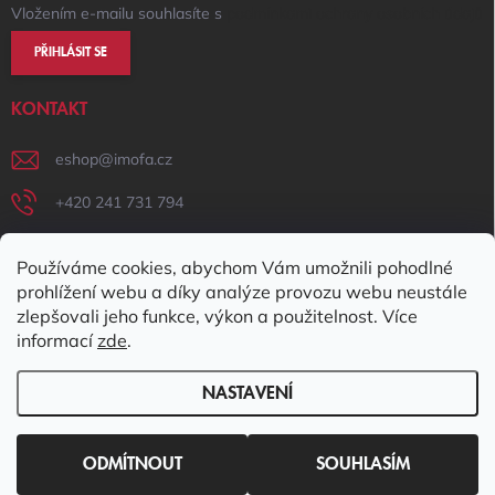
Vložením e-mailu souhlasíte s
podmínkami ochrany osobních údajů
PŘIHLÁSIT SE
KONTAKT
eshop
@
imofa.cz
+420 241 731 794
+420 731 156 801
Používáme cookies, abychom Vám umožnili pohodlné
IMOFA Facebook
prohlížení webu a díky analýze provozu webu neustále
zlepšovali jeho funkce, výkon a použitelnost. Více
imofa_s.r.o
informací
zde
.
NASTAVENÍ
Copyright 2026
IMOFA e-shop
. Všechna práva vyhrazena.
Upravit
nastavení cookies
ODMÍTNOUT
SOUHLASÍM
Vytvořil Shoptet