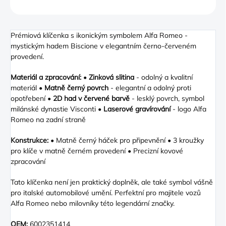
ZEPTAT SE
Prémiová klíčenka s ikonickým symbolem Alfa Romeo -
mystickým hadem Biscione v elegantním černo-červeném
provedení.
Materiál a zpracování:
•
Zinková slitina
- odolný a kvalitní
materiál •
Matně černý povrch
- elegantní a odolný proti
opotřebení •
2D had v červené barvě
- lesklý povrch, symbol
milánské dynastie Visconti •
Laserové gravírování
- logo Alfa
Romeo na zadní straně
Konstrukce:
• Matně černý háček pro připevnění • 3 kroužky
pro klíče v matně černém provedení • Precizní kovové
zpracování
Tato klíčenka není jen praktický doplněk, ale také symbol vášně
pro italské automobilové umění. Perfektní pro majitele vozů
Alfa Romeo nebo milovníky této legendární značky.
OEM:
6002351414