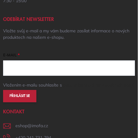
7:30 - 15:00
ODEBÍRAT NEWSLETTER
Vložte svůj e-mail a my vám budeme zasílat informace o nových
produktech na našem e-shopu.
E-MAIL
Vložením e-mailu souhlasíte s
podmínkami ochrany osobních údajů
PŘIHLÁSIT SE
KONTAKT
eshop
@
imofa.cz
+420 241 731 794