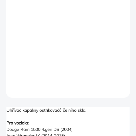
−
+
PŘIDAT DO KOŠÍKU
This system aids in the removal of snow- ice- frost- grime and
bugs from your windshield. Within minutes of starting vehicle-
it will deliver heated windshield washer solvent on demand- in
any climate. For gasoline engines only. Great any time of the
year- this system aids in the removal of snow- ice- frost- grime
and bugs from your windshield. Once vehicle is at proper
operating temperature- it will deliver the heated washer fluid
on demand- in any climate.
DETAILNÍ INFORMACE
ZEPTAT SE
Ohřívač kapaliny ostřikovačů čelního skla.
Pro vozidla:
Dodge Ram 1500 4.gen DS (2004)
Jeep Wrangler JK (2014-2015)