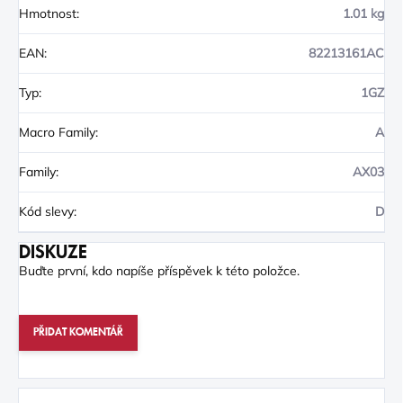
Hmotnost
:
1.01 kg
EAN
:
82213161AC
Typ
:
1GZ
Macro Family
:
A
Family
:
AX03
Kód slevy
:
D
DISKUZE
Buďte první, kdo napíše příspěvek k této položce.
PŘIDAT KOMENTÁŘ