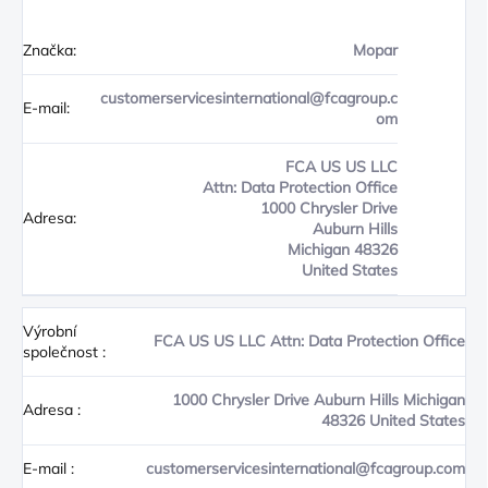
Značka:
Mopar
customerservicesinternational@fcagroup.c
E-mail:
om
FCA US US LLC
Attn: Data Protection Office
1000 Chrysler Drive
Adresa:
Auburn Hills
Michigan 48326
United States
Výrobní
FCA US US LLC Attn: Data Protection Office
společnost
:
1000 Chrysler Drive Auburn Hills Michigan
Adresa
:
48326 United States
E-mail
:
customerservicesinternational@fcagroup.com