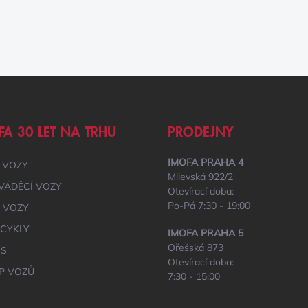
FA 30 LET NA TRHU
PRODEJNY
IMOFA PRAHA 4
 VOZY
Milevská 922/2
VÁDĚCÍ VOZY
Otevírací doba:
Po-Pá 7:30 - 19:00
É VOZY
CYKLY
IMOFA PRAHA 5
Ořešská 873
IS
Otevírací doba:
P VOZŮ
7:30 - 15:00