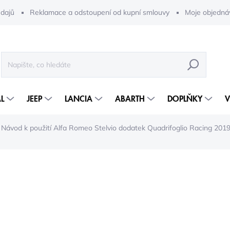
dajů
Reklamace a odstoupení od kupní smlouvy
Moje objedná
HLEDAT
L
JEEP
LANCIA
ABARTH
DOPLŇKY
V
Návod k použití Alfa Romeo Stelvio dodatek Quadrifoglio Racing 201
666 Kč
550 Kč bez DPH
Měrná
ZVOLTE VARIANTU
cena: