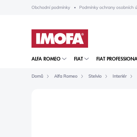
Přejít
Obchodní podmínky
Podmínky ochrany osobních ú
na
obsah
ALFA ROMEO
FIAT
FIAT PROFESSIONA
Domů
Alfa Romeo
Stelvio
Interiér
ZNAČKA:
NÁVODY