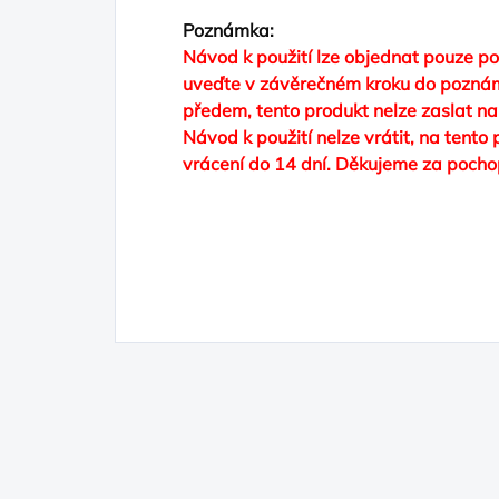
Poznámka:
Návod k použití lze objednat pouze po
uveďte v závěrečném kroku do poznám
předem, tento produkt nelze zaslat na
Návod k použití nelze vrátit, na tento
vrácení do 14 dní. Děkujeme za pocho
Nejedná se o elektronickou knihu (nej
je klasická tištěná kniha, kroužková v