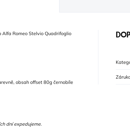
o Alfa Romeo Stelvio Quadrifoglio
DOP
Katego
Záruk
evně, obsah offset 80g černobíle
ích dní expedujeme.