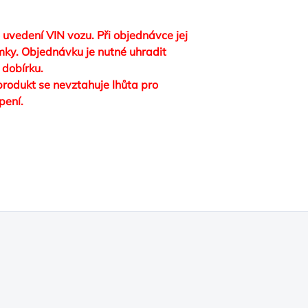
 uvedení VIN vozu. Při objednávce jej
ky. Objednávku je nutné uhradit
 dobírku.
 produkt se nevztahuje lhůta pro
pení.
edná se o Ebook/E-knihu). Tento návod
azba