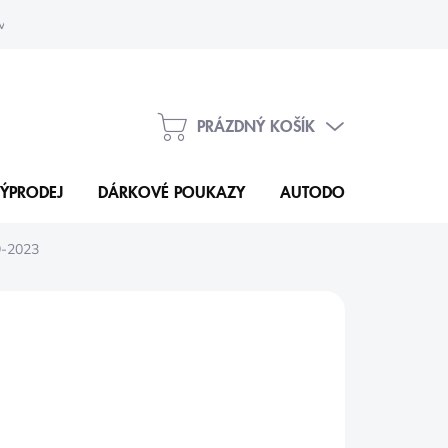
vka
Kontakty
PRÁZDNÝ KOŠÍK
NÁKUPNÍ
KOŠÍK
ÝPRODEJ
DÁRKOVÉ POUKAZY
AUTODOPLŇKY
N
9-2023