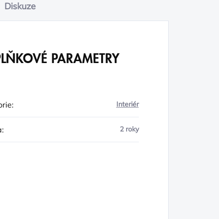
Diskuze
LŇKOVÉ PARAMETRY
rie
:
Interiér
a
:
2 roky