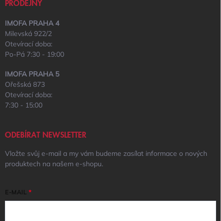
PRODEJNY
IMOFA PRAHA 4
Milevská 922/2
Otevírací doba:
Po-Pá 7:30 - 19:00
IMOFA PRAHA 5
Ořešská 873
Otevírací doba:
7:30 - 15:00
ODEBÍRAT NEWSLETTER
Vložte svůj e-mail a my vám budeme zasílat informace o nových
produktech na našem e-shopu.
E-MAIL