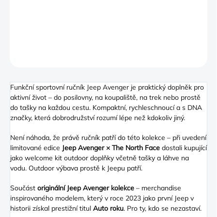
Funkční ručník JEEP Avenger
DETAILNÍ INFORMACE
ZEPTAT SE
Funkční sportovní ručník Jeep Avenger je praktický doplněk pro
aktivní život – do posilovny, na koupaliště, na trek nebo prostě
do tašky na každou cestu. Kompaktní, rychleschnoucí a s DNA
značky, která dobrodružství rozumí lépe než kdokoliv jiný.
Není náhoda, že právě ručník patří do této kolekce – při uvedení
limitované edice
Jeep Avenger × The North Face
dostali kupující
jako welcome kit outdoor doplňky včetně tašky a láhve na
vodu. Outdoor výbava prostě k Jeepu patří.
Součást
originální Jeep Avenger kolekce
– merchandise
inspirovaného modelem, který v roce 2023 jako první Jeep v
historii získal prestižní titul
Auto roku
. Pro ty, kdo se nezastaví.