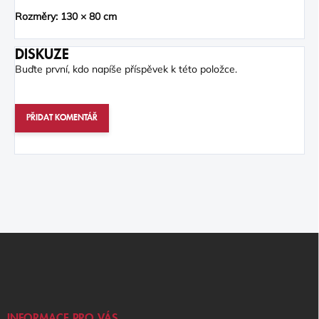
Rozměry: 130 × 80 cm
DISKUZE
Buďte první, kdo napíše příspěvek k této položce.
PŘIDAT KOMENTÁŘ
Z
Á
P
A
T
Í
INFORMACE PRO VÁS