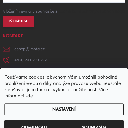
Vložením e-mailu souhlasíte s
podmínkami ochrany osobních údajů
PŘIHLÁSIT SE
KONTAKT
eshop
@
imofa.cz
+420 241 731 794
+420 731 156 801
Používáme cookies, abychom Vám umožnili pohodlné
IMOFA Facebook
prohlížení webu a díky analýze provozu webu neustále
zlepšovali jeho funkce, výkon a použitelnost. Více
imofa_s.r.o
informací
zde
.
NASTAVENÍ
Copyright 2026
IMOFA e-shop
. Všechna práva vyhrazena.
Upravit
nastavení cookies
ODMÍTNOUT
SOUHLASÍM