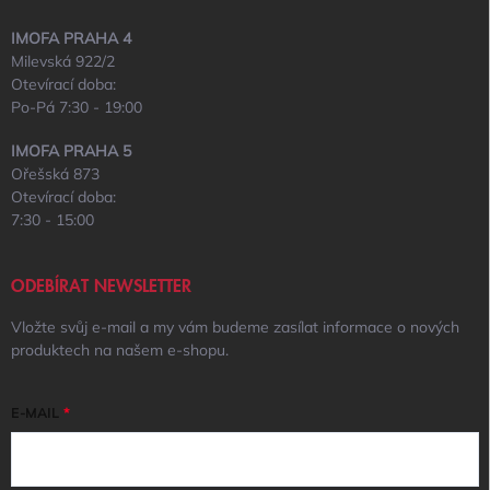
IMOFA PRAHA 4
Milevská 922/2
Otevírací doba:
Po-Pá 7:30 - 19:00
IMOFA PRAHA 5
Ořešská 873
Otevírací doba:
7:30 - 15:00
ODEBÍRAT NEWSLETTER
Vložte svůj e-mail a my vám budeme zasílat informace o nových
produktech na našem e-shopu.
E-MAIL