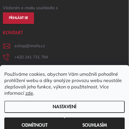
Vložením e-mailu souhlasíte s
podmínkami ochrany osobních údajů
PŘIHLÁSIT SE
KONTAKT
eshop
@
imofa.cz
+420 241 731 794
+420 731 156 801
Používáme cookies, abychom Vám umožnili pohodlné
IMOFA Facebook
prohlížení webu a díky analýze provozu webu neustále
zlepšovali jeho funkce, výkon a použitelnost. Více
imofa_s.r.o
informací
zde
.
NASTAVENÍ
Copyright 2026
IMOFA e-shop
. Všechna práva vyhrazena.
Upravit
nastavení cookies
ODMÍTNOUT
SOUHLASÍM