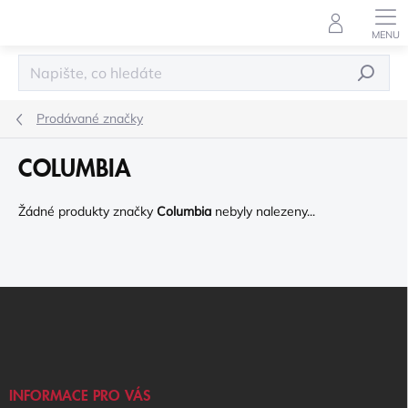
Přejít
na
obsah
HLEDAT
Prodávané značky
COLUMBIA
Žádné produkty značky
Columbia
nebyly nalezeny...
Z
Á
P
A
T
Í
INFORMACE PRO VÁS