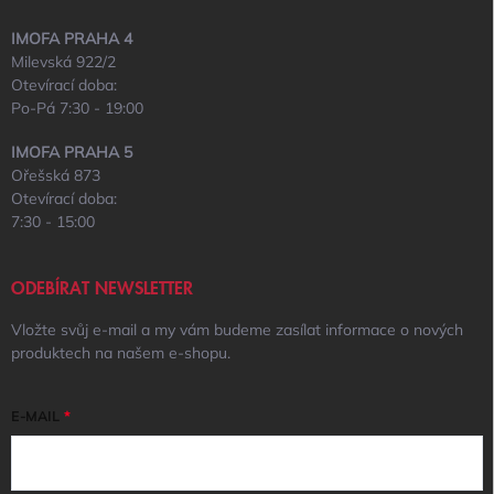
IMOFA PRAHA 4
Milevská 922/2
Otevírací doba:
Po-Pá 7:30 - 19:00
IMOFA PRAHA 5
Ořešská 873
Otevírací doba:
7:30 - 15:00
ODEBÍRAT NEWSLETTER
Vložte svůj e-mail a my vám budeme zasílat informace o nových
produktech na našem e-shopu.
E-MAIL