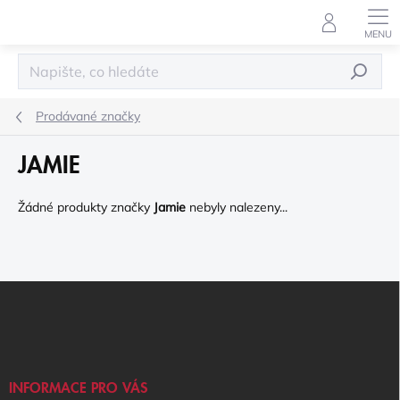
Přejít
na
obsah
HLEDAT
Prodávané značky
JAMIE
Žádné produkty značky
Jamie
nebyly nalezeny...
Z
Á
P
A
T
Í
INFORMACE PRO VÁS