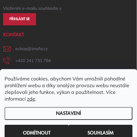
Vložením e-mailu souhlasíte s
podmínkami ochrany osobních údajů
PŘIHLÁSIT SE
KONTAKT
eshop
@
imofa.cz
+420 241 731 794
+420 731 156 801
Používáme cookies, abychom Vám umožnili pohodlné
IMOFA Facebook
prohlížení webu a díky analýze provozu webu neustále
zlepšovali jeho funkce, výkon a použitelnost. Více
imofa_s.r.o
informací
zde
.
NASTAVENÍ
Copyright 2026
IMOFA e-shop
. Všechna práva vyhrazena.
Upravit
nastavení cookies
ODMÍTNOUT
SOUHLASÍM