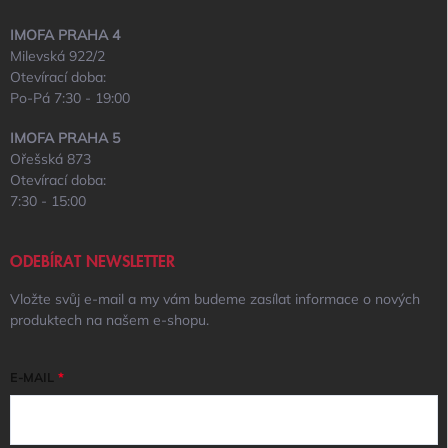
IMOFA PRAHA 4
Milevská 922/2
Otevírací doba:
Po-Pá 7:30 - 19:00
IMOFA PRAHA 5
Ořešská 873
Otevírací doba:
7:30 - 15:00
ODEBÍRAT NEWSLETTER
Vložte svůj e-mail a my vám budeme zasílat informace o nových
produktech na našem e-shopu.
E-MAIL