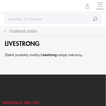
Přejít
na
obsah
HLEDAT
Prodávané značky
LIVESTRONG
Žádné produkty značky
Livestrong
nebyly nalezeny...
Z
Á
P
A
T
Í
INFORMACE PRO VÁS