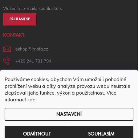
Vložením e-mailu souhlasíte s
podmínkami ochrany osobních údajů
PŘIHLÁSIT SE
KONTAKT
eshop
@
imofa.cz
+420 241 731 794
+420 731 156 801
Používáme cookies, abychom Vám umožnili pohodlné
IMOFA Facebook
prohlížení webu a díky analýze provozu webu neustále
zlepšovali jeho funkce, výkon a použitelnost. Více
imofa_s.r.o
informací
zde
.
NASTAVENÍ
Copyright 2026
IMOFA e-shop
. Všechna práva vyhrazena.
Upravit
nastavení cookies
ODMÍTNOUT
SOUHLASÍM