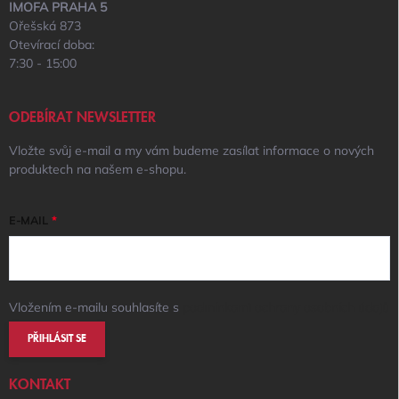
IMOFA PRAHA 5
Ořešská 873
Otevírací doba:
7:30 - 15:00
ODEBÍRAT NEWSLETTER
Vložte svůj e-mail a my vám budeme zasílat informace o nových
produktech na našem e-shopu.
E-MAIL
Vložením e-mailu souhlasíte s
podmínkami ochrany osobních údajů
PŘIHLÁSIT SE
KONTAKT