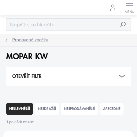
Přejít
na
obsah
HLEDAT
Prodávané značky
MOPAR KW
OTEVŘÍT FILTR
Ř
A
NEJLEVNĚJŠÍ
NEJDRAŽŠÍ
NEJPRODÁVANĚJŠÍ
ABECEDNĚ
Z
E
1
položek celkem
N
V
Í