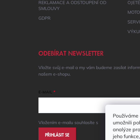
REKLAMACE A ODSTOUPENÍ OD
OJET
SMLOUVY
MOTO
GDPR
SERV
VÝKU
ODEBÍRAT NEWSLETTER
Vložte svůj e-mail a my vám budeme zasílat infor
našem e-shopu.
E-MAIL
Používáme 
umožnili po
Vložením e-mailu souhlasíte s
podmínkami ochrany
analýze pro
PŘIHLÁSIT SE
jeho funkce