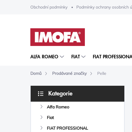
Přejít
Obchodní podmínky
Podmínky ochrany osobních ú
na
obsah
ALFA ROMEO
FIAT
FIAT PROFESSIONA
Domů
Prodávané značky
Pelle
P
Kategorie
O
Přeskočit
S
kategorie
Alfa Romeo
T
R
Fiat
A
N
FIAT PROFESSIONAL