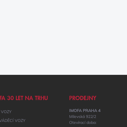
FA 30 LET NA TRHU
PRODEJNY
IMOFA PRAHA 4
 VOZY
Milevská 922/2
VÁDĚCÍ VOZY
Otevírací doba: