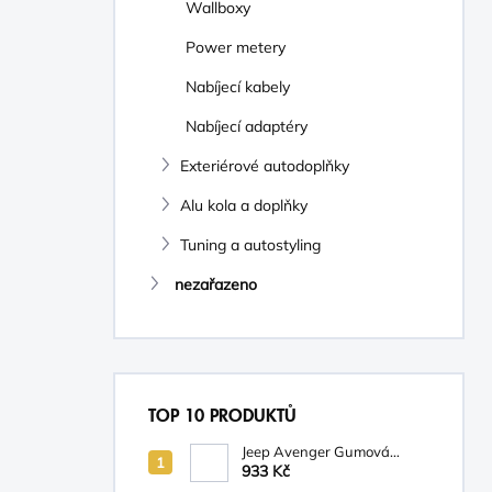
Wallboxy
Power metery
Nabíjecí kabely
Nabíjecí adaptéry
Exteriérové autodoplňky
Alu kola a doplňky
Tuning a autostyling
nezařazeno
TOP 10 PRODUKTŮ
Jeep Avenger Gumová
podložka na palubní desku
933 Kč