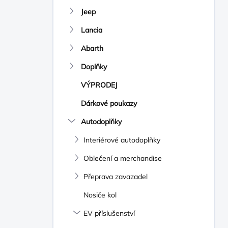
N
Jeep
Í
P
Lancia
A
N
Abarth
E
Doplňky
L
VÝPRODEJ
Dárkové poukazy
Autodoplňky
Interiérové autodoplňky
Oblečení a merchandise
Přeprava zavazadel
Nosiče kol
EV příslušenství