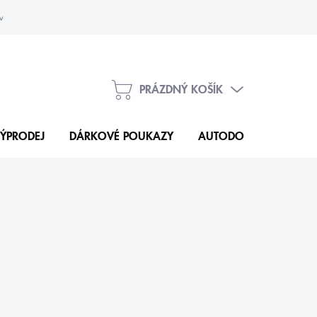
vka
Kontakty
PRÁZDNÝ KOŠÍK
NÁKUPNÍ
KOŠÍK
ÝPRODEJ
DÁRKOVÉ POUKAZY
AUTODOPLŇKY
N