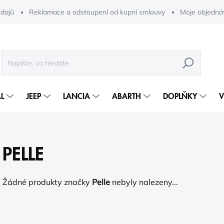
dajů
Reklamace a odstoupení od kupní smlouvy
Moje objedná
HLEDAT
L
JEEP
LANCIA
ABARTH
DOPLŇKY
V
PELLE
Žádné produkty značky
Pelle
nebyly nalezeny...