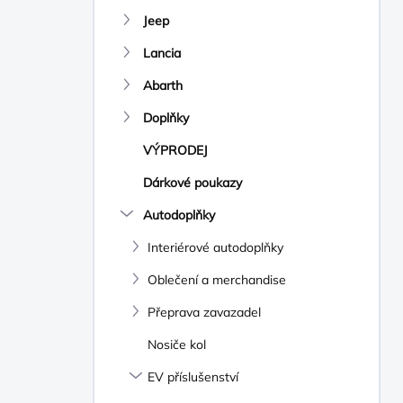
N
Jeep
Í
P
Lancia
A
N
Abarth
E
Doplňky
L
VÝPRODEJ
Dárkové poukazy
Autodoplňky
Interiérové autodoplňky
Oblečení a merchandise
Přeprava zavazadel
Nosiče kol
EV příslušenství