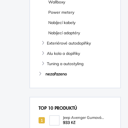
Wallboxy
Power metery
Nabíjecí kabely
Nabíjecí adaptéry
Exteriérové autodoplňky
Alu kola a doplňky
Tuning a autostyling
nezařazeno
TOP 10 PRODUKTŮ
Jeep Avenger Gumová
podložka na palubní desku
933 Kč