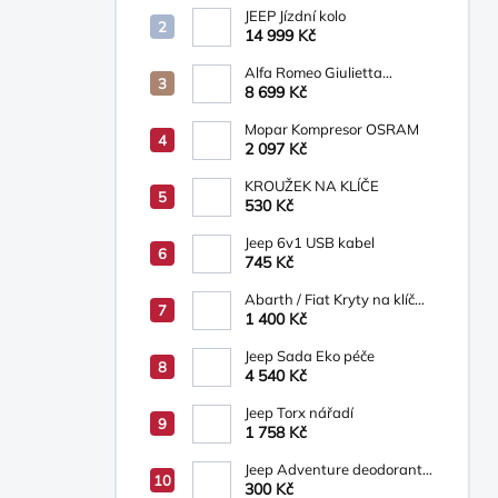
JEEP Jízdní kolo
14 999 Kč
Alfa Romeo Giulietta
Osvětlená prahová lišta s
8 699 Kč
logem Alfa Romeo
Mopar Kompresor OSRAM
2 097 Kč
KROUŽEK NA KLÍČE
530 Kč
Jeep 6v1 USB kabel
745 Kč
Abarth / Fiat Kryty na klíč
bílá/béžová
1 400 Kč
Jeep Sada Eko péče
4 540 Kč
Jeep Torx nářadí
1 758 Kč
Jeep Adventure deodorant
ve spreji, sprchový gel 200
300 Kč