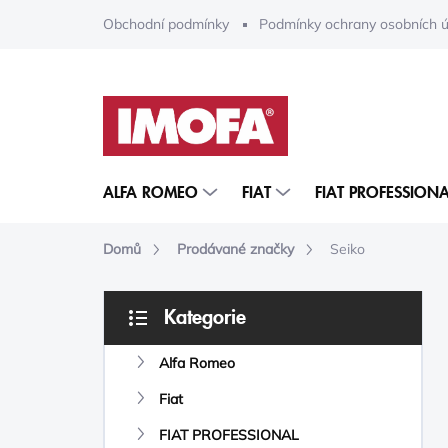
Přejít
Obchodní podmínky
Podmínky ochrany osobních ú
na
obsah
ALFA ROMEO
FIAT
FIAT PROFESSIONA
Domů
Prodávané značky
Seiko
P
Kategorie
O
Přeskočit
S
kategorie
Alfa Romeo
T
R
Fiat
A
N
FIAT PROFESSIONAL