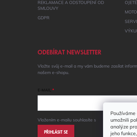
REKLAMACE A ODSTOUPENÍ OD
OJET
SMLOUVY
MOTO
GDPR
SERV
VÝKU
ODEBÍRAT NEWSLETTER
Vložte svůj e-mail a my vám budeme zasílat infor
našem e-shopu.
E-MAIL
Používáme 
umožnili po
Vložením e-mailu souhlasíte s
podmínkami ochrany
analýze pro
PŘIHLÁSIT SE
jeho funkce