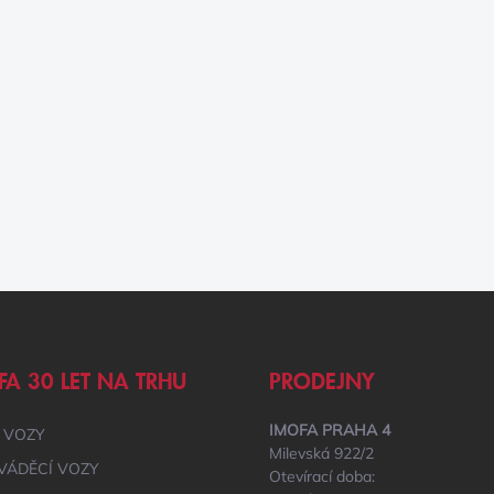
FA 30 LET NA TRHU
PRODEJNY
IMOFA PRAHA 4
 VOZY
Milevská 922/2
VÁDĚCÍ VOZY
Otevírací doba: