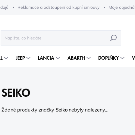
dajů
Reklamace a odstoupení od kupní smlouvy
Moje objedná
HLEDAT
L
JEEP
LANCIA
ABARTH
DOPLŇKY
V
SEIKO
Žádné produkty značky
Seiko
nebyly nalezeny...