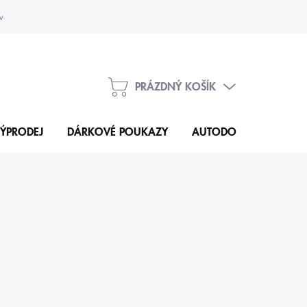
vka
Kontakty
PRÁZDNÝ KOŠÍK
NÁKUPNÍ
KOŠÍK
ÝPRODEJ
DÁRKOVÉ POUKAZY
AUTODOPLŇKY
N