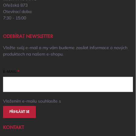
Ořešská 873
Otevírací doba:
7:30 - 15:00
ODEBÍRAT NEWSLETTER
Vložte svůj e-mail a my vám budeme zasílat informace o nových
produktech na našem e-shopu.
E-MAIL
Vložením e-mailu souhlasíte s
podmínkami ochrany osobních údajů
PŘIHLÁSIT SE
KONTAKT