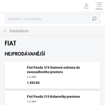
Přejít
na
obsah
HLEDAT
Autokoberce
FIAT
NEJPRODÁVANĚJŠÍ
Fiat Panda 319 Gumová ochrana do
zavazadlového prostoru
1-2 DNY
1 453 Kč
Fiat Panda 319 Koberečky premium
1-2 DNY