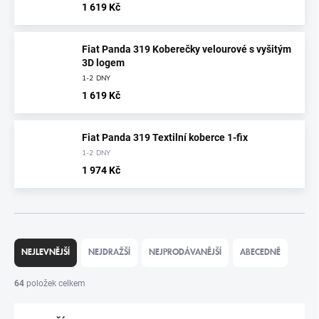
1 619 Kč
Fiat Panda 319 Koberečky velourové s vyšitým
3D logem
1-2 DNY
1 619 Kč
Fiat Panda 319 Textilní koberce 1-fix
1-2 DNY
1 974 Kč
Ř
A
NEJLEVNĚJŠÍ
NEJDRAŽŠÍ
NEJPRODÁVANĚJŠÍ
ABECEDNĚ
Z
E
64
položek celkem
N
Í