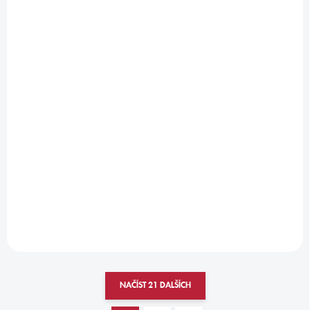
1-2 DNY
LUXUSNÍ KOBEREČKY
FIAT 500
1 619 Kč
1 338 Kč bez DPH
Do košíku
NAČÍST 21 DALŠÍCH