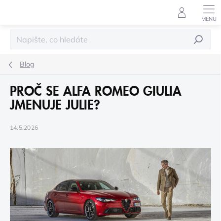
Přejít
na
obsah
HLEDAT
Blog
PROČ SE ALFA ROMEO GIULIA
JMENUJE JULIE?
14.5.2026