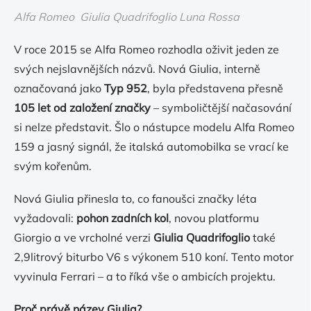
Alfa Romeo Giulia Quadrifoglio Luna Rossa
V roce 2015 se Alfa Romeo rozhodla oživit jeden ze
svých nejslavnějších názvů. Nová Giulia, interně
označovaná jako
Typ 952
, byla představena přesně
105 let od založení značky
– symboličtější načasování
si nelze představit. Šlo o nástupce modelu Alfa Romeo
159 a jasný signál, že italská automobilka se vrací ke
svým kořenům.
Nová Giulia přinesla to, co fanoušci značky léta
vyžadovali:
pohon zadních kol
, novou platformu
Giorgio a ve vrcholné verzi
Giulia Quadrifoglio
také
2,9litrový biturbo V6 s výkonem 510 koní. Tento motor
vyvinula Ferrari – a to říká vše o ambicích projektu.
Proč právě název Giulia?