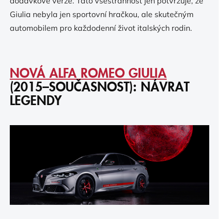
dodávkové verze. Tato všestrannost jen potvrzuje, že
Giulia nebyla jen sportovní hračkou, ale skutečným
automobilem pro každodenní život italských rodin.
NOVÁ ALFA ROMEO GIULIA
(2015–SOUČASNOST): NÁVRAT
LEGENDY