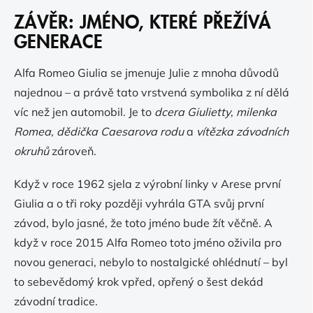
ZÁVĚR: JMÉNO, KTERÉ PŘEŽÍVÁ
GENERACE
Alfa Romeo Giulia se jmenuje Julie z mnoha důvodů
najednou – a právě tato vrstvená symbolika z ní dělá
víc než jen automobil. Je to
dcera Giulietty
,
milenka
Romea
,
dědička Caesarova rodu
a
vítězka závodních
okruhů
zároveň.
Když v roce 1962 sjela z výrobní linky v Arese první
Giulia a o tři roky později vyhrála GTA svůj první
závod, bylo jasné, že toto jméno bude žít věčně. A
když v roce 2015 Alfa Romeo toto jméno oživila pro
novou generaci, nebylo to nostalgické ohlédnutí – byl
to sebevědomý krok vpřed, opřený o šest dekád
závodní tradice.