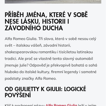
PŘÍBĚH JMÉNA, KTERÉ V SOBĚ
NESE LÁSKU, HISTORII I
ZÁVODNÍHO DUCHA
Alfa Romeo Giulia. Tři slova, která v sobě nesou celý
svět – italskou vášeň, závodní historii,
shakespearovskou romantiku i tisíciletou latinskou
tradici. Ale proč se vlastně tento slavný automobil
jmenuje Julie? Odpověď je překvapivě bohatá a sahá
hluboko do italské kultury, firemní legendy i samotné
podstaty značky Alfa Romeo.
OD GIULIETTY K GIULII: LOGICKÉ
POVÝŠENÍ
Klíč k pochopení názvu
Alfa Romeo Giulia
leží v jejím