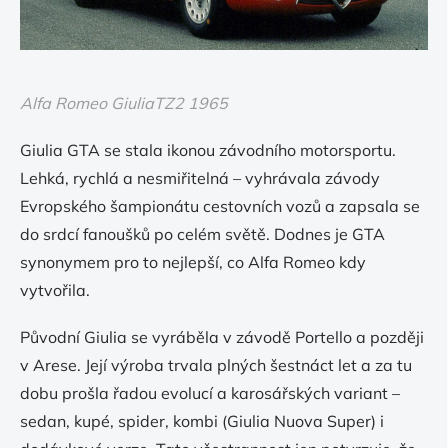
Alfa Romeo GiuliaTZ2 1965
Giulia GTA se stala ikonou závodního motorsportu.
Lehká, rychlá a nesmiřitelná – vyhrávala závody
Evropského šampionátu cestovních vozů a zapsala se
do srdcí fanoušků po celém světě. Dodnes je GTA
synonymem pro to nejlepší, co Alfa Romeo kdy
vytvořila.
Původní Giulia se vyráběla v závodě Portello a později
v Arese. Její výroba trvala plných šestnáct let a za tu
dobu prošla řadou evolucí a karosářských variant –
sedan, kupé, spider, kombi (Giulia Nuova Super) i