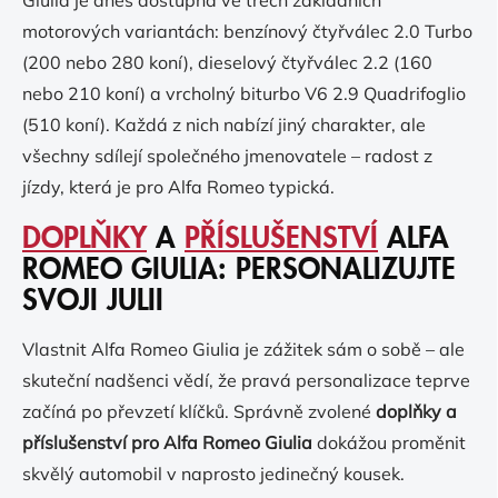
Giulia je dnes dostupná ve třech základních
motorových variantách: benzínový čtyřválec 2.0 Turbo
(200 nebo 280 koní), dieselový čtyřválec 2.2 (160
nebo 210 koní) a vrcholný biturbo V6 2.9 Quadrifoglio
(510 koní). Každá z nich nabízí jiný charakter, ale
všechny sdílejí společného jmenovatele – radost z
jízdy, která je pro Alfa Romeo typická.
DOPLŇKY
A
PŘÍSLUŠENSTVÍ
ALFA
ROMEO GIULIA: PERSONALIZUJTE
SVOJI JULII
Vlastnit Alfa Romeo Giulia je zážitek sám o sobě – ale
skuteční nadšenci vědí, že pravá personalizace teprve
začíná po převzetí klíčků. Správně zvolené
doplňky a
příslušenství pro Alfa Romeo Giulia
dokážou proměnit
skvělý automobil v naprosto jedinečný kousek.