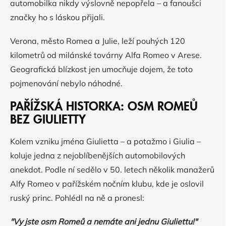
automobilka nikdy výslovně nepopřela – a fanoušci
značky ho s láskou přijali.
Verona, město Romea a Julie, leží pouhých 120
kilometrů od milánské továrny Alfa Romeo v Arese.
Geografická blízkost jen umocňuje dojem, že toto
pojmenování nebylo náhodné.
PAŘÍŽSKÁ HISTORKA: OSM ROMEŮ
BEZ GIULIETTY
Kolem vzniku jména Giulietta – a potažmo i Giulia –
koluje jedna z nejoblíbenějších automobilových
anekdot. Podle ní sedělo v 50. letech několik manažerů
Alfy Romeo v pařížském nočním klubu, kde je oslovil
ruský princ. Pohlédl na ně a pronesl:
"Vy jste osm Romeů a nemáte ani jednu Giuliettu!"