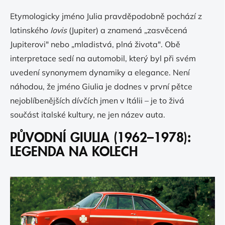
Etymologicky jméno Julia pravděpodobně pochází z
latinského
Iovis
(Jupiter) a znamená „zasvěcená
Jupiterovi" nebo „mladistvá, plná života". Obě
interpretace sedí na automobil, který byl při svém
uvedení synonymem dynamiky a elegance. Není
náhodou, že jméno Giulia je dodnes v první pětce
nejoblíbenějších dívčích jmen v Itálii – je to živá
součást italské kultury, ne jen název auta.
PŮVODNÍ GIULIA (1962–1978):
LEGENDA NA KOLECH