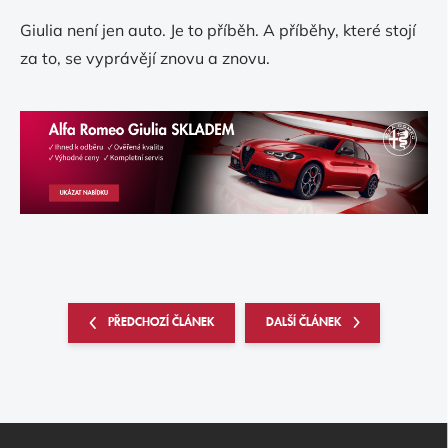
Giulia není jen auto. Je to příběh. A příběhy, které stojí
za to, se vyprávějí znovu a znovu.
PŘEDCHOZÍ ČLÁNEK
DALŠÍ ČLÁNEK
Z