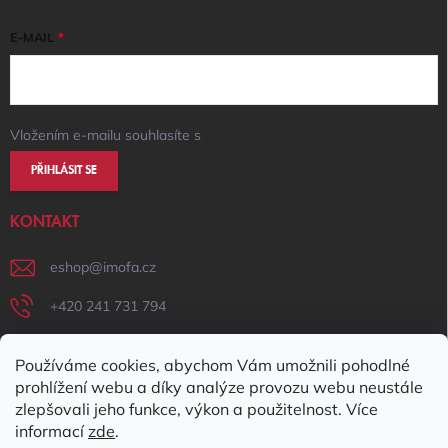
E-MAIL
Vložením e-mailu souhlasíte s
podmínkami ochrany osobních údajů
PŘIHLÁSIT SE
KONTAKT
eshop
@
imofa.cz
+420 241 731 794
+420 731 156 801
Používáme cookies, abychom Vám umožnili pohodlné
IMOFA Facebook
prohlížení webu a díky analýze provozu webu neustále
zlepšovali jeho funkce, výkon a použitelnost. Více
imofa_s.r.o
informací
zde
.