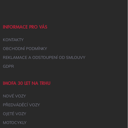
Á
P
A
T
Í
INFORMACE PRO VÁS
KONTAKTY
OBCHODNÍ PODMÍNKY
REKLAMACE A ODSTOUPENÍ OD SMLOUVY
GDPR
IMOFA 30 LET NA TRHU
NOVÉ VOZY
PŘEDVÁDĚCÍ VOZY
OJETÉ VOZY
MOTOCYKLY