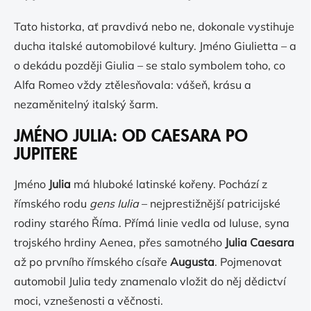
Tato historka, ať pravdivá nebo ne, dokonale vystihuje
ducha italské automobilové kultury. Jméno Giulietta – a
o dekádu později Giulia – se stalo symbolem toho, co
Alfa Romeo vždy ztělesňovala: vášeň, krásu a
nezaměnitelný italský šarm.
JMÉNO JULIA: OD CAESARA PO
JUPITERE
Jméno
Julia
má hluboké latinské kořeny. Pochází z
římského rodu
gens Iulia
– nejprestižnější patricijské
rodiny starého Říma. Přímá linie vedla od Iuluse, syna
trojského hrdiny Aenea, přes samotného
Julia Caesara
až po prvního římského císaře
Augusta
. Pojmenovat
automobil Julia tedy znamenalo vložit do něj dědictví
moci, vznešenosti a věčnosti.