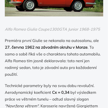
Alfa Romeo Giulia Coupe1300GTA Junior 1968-1975
Premiéra první Giulie se nekonala na autosalonu, ale
27. června 1962 na závodním okruhu v Monze
. To
samo o sobě říká vše o charakteru tohoto automobilu.
Alfa Romeo tím jasně deklarovala: toto není jen
rodinný sedan, toto je závodní auto pro každodenní
použití.
Technické parametry byly na svou dobu revoluční.
Aerodynamický koeficient
Cx = 0,34
byl výsledkem
práce ve větrném tunelu – odtud slavný slogan
"Navržena větrem"
. Karoserie navržená Giorgiettem