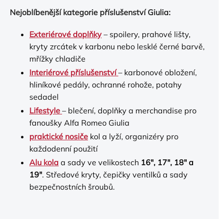
Nejoblíbenější kategorie příslušenství Giulia:
Exteriérové doplňky
– spoilery, prahové lišty,
kryty zrcátek v karbonu nebo lesklé černé barvě,
mřížky chladiče
Interiérové příslušenství
– karbonové obložení,
hliníkové pedály, ochranné rohože, potahy
sedadel
Lifestyle
– blečení, doplňky a merchandise pro
fanoušky Alfa Romeo Giulia
praktické nosiče
kol a lyží, organizéry pro
každodenní použití
Alu kola
a sady ve velikostech
16", 17", 18" a
19"
. Středové kryty, čepičky ventilků a sady
bezpečnostních šroubů.