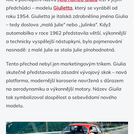
předchůdci – modelu
Giulietta
, který se vyráběl od
roku 1954. Giulietta je italská zdrobnělina jména Giulia
– tedy doslova „malá Julie" nebo „Julinka". Když
automobilka v roce 1962 představila větší, výkonnější
a technicky vyspělejší nástupkyni, bylo pojmenování
nasnadě: z malé Julie se stala Julie plnohodnotná.
Tento přechod nebyl jen marketingovým trikem. Giulia
skutečně představovala zásadní vývojový skok – nová
platforma, modernější karoserie navržená s důrazem
na aerodynamiku a výkonnější motory. Název
Giulia
tak symbolizoval dospělost a sebevědomí nového
modelu.