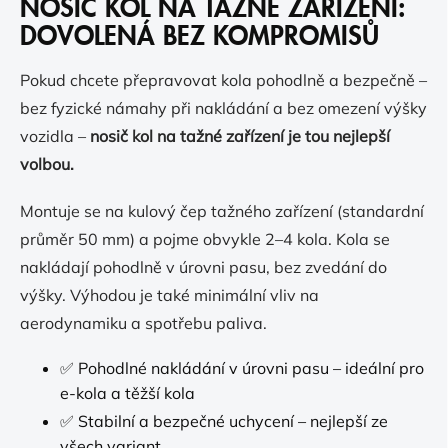
NOSIČ KOL NA TAŽNÉ ZAŘÍZENÍ:
DOVOLENÁ BEZ KOMPROMISŮ
Pokud chcete přepravovat kola pohodlně a bezpečně –
bez fyzické námahy při nakládání a bez omezení výšky
vozidla –
nosič kol na tažné zařízení je tou nejlepší
volbou.
Montuje se na kulový čep tažného zařízení (standardní
průměr 50 mm) a pojme obvykle 2–4 kola. Kola se
nakládají pohodlně v úrovni pasu, bez zvedání do
výšky. Výhodou je také minimální vliv na
aerodynamiku a spotřebu paliva.
✅ Pohodlné nakládání v úrovni pasu – ideální pro
e-kola a těžší kola
✅ Stabilní a bezpečné uchycení – nejlepší ze
všech variant