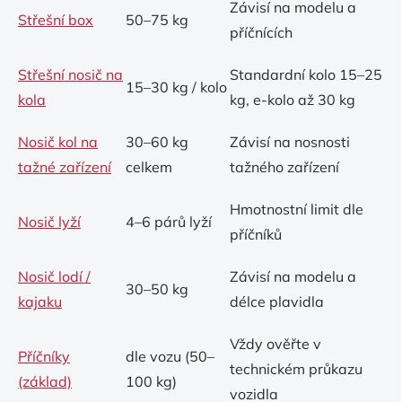
Závisí na modelu a
Střešní box
50–75 kg
příčnících
Střešní nosič na
Standardní kolo 15–25
15–30 kg / kolo
kola
kg, e-kolo až 30 kg
Nosič kol na
30–60 kg
Závisí na nosnosti
tažné zařízení
celkem
tažného zařízení
Hmotnostní limit dle
Nosič lyží
4–6 párů lyží
příčníků
Nosič lodí /
Závisí na modelu a
30–50 kg
kajaku
délce plavidla
Vždy ověřte v
Příčníky
dle vozu (50–
technickém průkazu
(základ)
100 kg)
vozidla