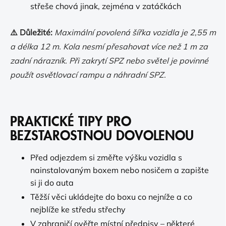
střeše chová jinak, zejména v zatáčkách
⚠️ Důležité:
Maximální povolená šířka vozidla je 2,55 m
a délka 12 m. Kola nesmí přesahovat více než 1 m za
zadní nárazník. Při zakrytí SPZ nebo světel je povinné
použít osvětlovací rampu a náhradní SPZ.
PRAKTICKÉ TIPY PRO
BEZSTAROSTNOU DOVOLENOU
Před odjezdem si změřte výšku vozidla s
nainstalovaným boxem nebo nosičem a zapište
si ji do auta
Těžší věci ukládejte do boxu co nejníže a co
nejblíže ke středu střechy
V zahraničí ověřte místní předpisy – některé