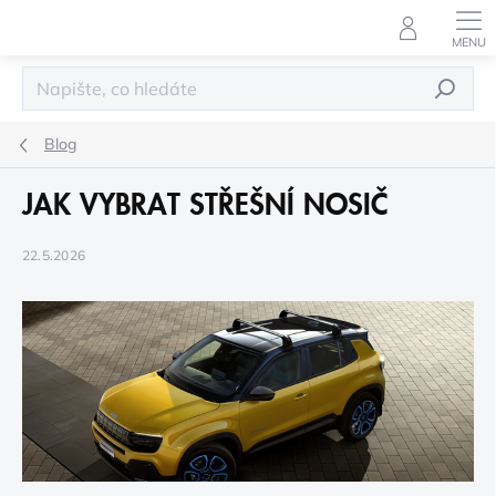
Přejít
na
obsah
HLEDAT
Blog
JAK VYBRAT STŘEŠNÍ NOSIČ
22.5.2026