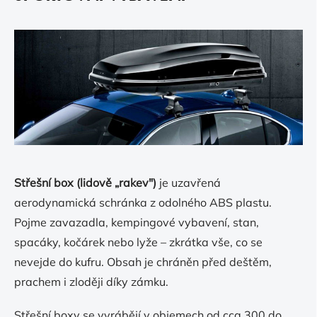
Střešní box (lidově „rakev")
je uzavřená
aerodynamická schránka z odolného ABS plastu.
Pojme zavazadla, kempingové vybavení, stan,
spacáky, kočárek nebo lyže – zkrátka vše, co se
nevejde do kufru. Obsah je chráněn před deštěm,
prachem i zloději díky zámku.
Střešní boxy se vyrábějí v objemech od cca 300 do