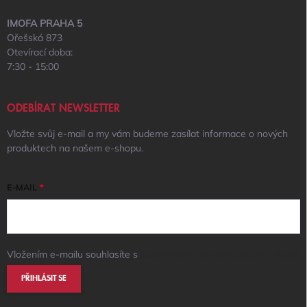
IMOFA PRAHA 5
Ořešská 873
Otevírací doba:
7:30 - 15:00
ODEBÍRAT NEWSLETTER
Vložte svůj e-mail a my vám budeme zasílat informace o nových
produktech na našem e-shopu.
E-MAIL
Vložením e-mailu souhlasíte s
podmínkami ochrany osobních údajů
PŘIHLÁSIT SE