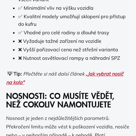
✅ Minimální vliv na výšku vozidla
✅ Kvalitní modely umožňují sklopení pro přístup
do kufru
✅ Vhodné pro celé rodiny a dlouhé trasy
❌ Vyžaduje tažné zařízení na vozidle
❌ Vyšší pořizovací cena než střešní varianta
❌ Nutnost osvětlovací rampy a náhradní SPZ
💡 Tip:
Přečtěte si náš dalsí článek
„Jak vybrat nosič
na kola"
NOSNOSTI: CO MUSÍTE VĚDĚT,
NEŽ COKOLIV NAMONTUJETE
Nosnost je jeden z nejdůležitějších parametrů.
Překročení limitu může vést k poškození vozidla, nosiče
nebo – v nejhorším případě – k nehodě. Platí