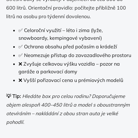
600 litrů. Orientační pravidlo: počítejte přibližně 100
litrů na osobu pro týdenní dovolenou.
✅ Celoroční využití – léto i zima (lyže,
snowboardy, kempingové vybavení)
✅ Ochrana obsahu před počasím a krádeží
✅ Neomezuje přístup do zavazadlového prostoru
❌ Zvyšuje celkovou výšku vozidla – pozor na
garáže a parkovací domy
❌ Vyšší pořizovací cena u prémiových modelů
💡 Tip:
Hledáte box pro celou rodinu? Doporučujeme
objem alespoň 400–450 litrů a model s oboustranným
otevíráním – nakládání z obou stran auta je velké
pohodlí.