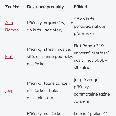
Značka
Dostupné produkty
Příklad
Síť do kufru,
Alfa
Příčníky, organizéry, sítě
pořadač, nákupní
Romeo
do kufru, adaptéry
přepravka
Fiat Panda 319 –
Příčníky, střešní nosiče,
univerzální střešní
Fiat
sítě, ochranné podložky,
nosič, Fiat 500L –
nosiče kol
síť kufru
Jeep Avenger –
Příčníky, tažné zařízení,
příčníky,
Jeep
nosiče kol Thule,
odnímatelné tažné
elektroinstalace
zařízení
Příčníky, nosiče kol,
Lancia Ypsilon Y4 –