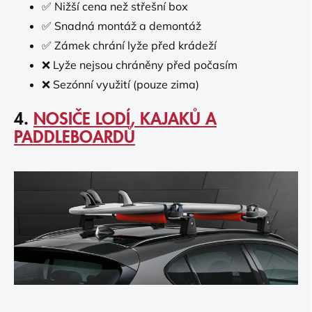
✅ Nižší cena než střešní box
✅ Snadná montáž a demontáž
✅ Zámek chrání lyže před krádeží
❌ Lyže nejsou chráněny před počasím
❌ Sezónní využití (pouze zima)
4.
NOSIČE LODÍ, KAJAKŮ A
PADDLEBOARDŮ