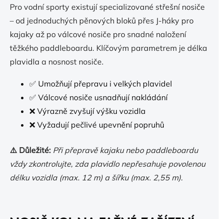
Pro vodní sporty existují specializované střešní nosiče
– od jednoduchých pěnových bloků přes J-háky pro
kajaky až po válcové nosiče pro snadné naložení
těžkého paddleboardu. Klíčovým parametrem je délka
plavidla a nosnost nosiče.
✅ Umožňují přepravu i velkých plavidel
✅ Válcové nosiče usnadňují nakládání
❌ Výrazně zvyšují výšku vozidla
❌ Vyžadují pečlivé upevnění popruhů
⚠️ Důležité:
Při přepravě kajaku nebo paddleboardu
vždy zkontrolujte, zda plavidlo nepřesahuje povolenou
délku vozidla (max. 12 m) a šířku (max. 2,55 m).