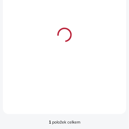
O
SKLADEM
D
(
1 KS
)
U
ABARTH/FIAT 124
K
SPIDER HRNEK
T
ALUMINIUM
Ů
2 260 Kč
1 868 Kč bez DPH
Do košíku
This exclusive cup is
designed for your tea or
coffee wilst driving in your
124 Spider. Apart from
comfort it bring an elegant
look and finish to the interior
of your car. The...
1
položek celkem
O