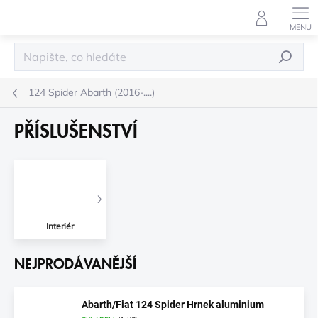
Přejít
na
obsah
HLEDAT
124 Spider Abarth (2016-....)
PŘÍSLUŠENSTVÍ
Interiér
NEJPRODÁVANĚJŠÍ
Abarth/Fiat 124 Spider Hrnek aluminium