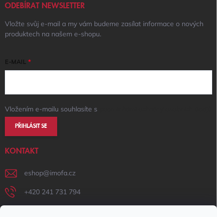
ODEBÍRAT NEWSLETTER
Vložte svůj e-mail a my vám budeme zasílat informace o nových
produktech na našem e-shopu.
E-MAIL
Vložením e-mailu souhlasíte s
podmínkami ochrany osobních údajů
PŘIHLÁSIT SE
KONTAKT
eshop
@
imofa.cz
+420 241 731 794
+420 731 156 801