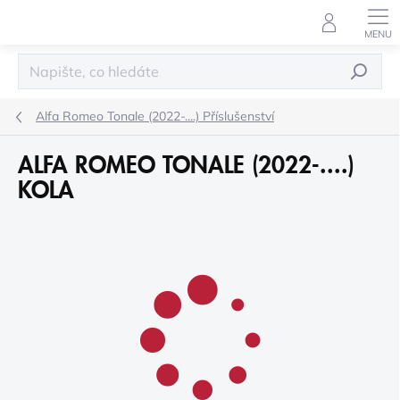
Přejít
na
obsah
HLEDAT
Alfa Romeo Tonale (2022-....) Příslušenství
ALFA ROMEO TONALE (2022-....)
KOLA