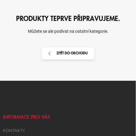
PRODUKTY TEPRVE PŘIPRAVUJEME.
Můžete se ale podívat na ostatní kategorie.
ZPĚT DO OBCHODU
Z
Á
P
A
T
Í
INFORMACE PRO VÁS
KONTAKTY