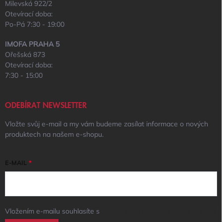
Milevská 922/2
Otevírací doba:
Po-Pá 7:30 - 19:00
IMOFA PRAHA 5
Ořešská 873
Otevírací doba:
7:30 - 15:00
ODEBÍRAT NEWSLETTER
Vložte svůj e-mail a my vám budeme zasílat informace o nových
produktech na našem e-shopu.
E-MAIL
Vložením e-mailu souhlasíte s
podmínkami ochrany osobních údajů