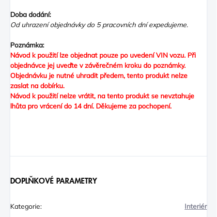
Doba dodání:
Od uhrazení objednávky do 5 pracovních dní expedujeme.
Poznámka:
Návod k použití lze objednat pouze po uvedení VIN vozu. Při
objednávce jej uveďte v závěrečném kroku do poznámky.
Objednávku je nutné uhradit předem, tento produkt nelze
zaslat na dobírku.
Návod k použití nelze vrátit, na tento produkt se nevztahuje
lhůta pro vrácení do 14 dní. Děkujeme za pochopení.
Nejedná se o elektronickou knihu (nejedná se o Ebook/E-knihu).
Tento návod je klasická tištěná kniha, kroužková vazba
DOPLŇKOVÉ PARAMETRY
Kategorie
:
Interiér