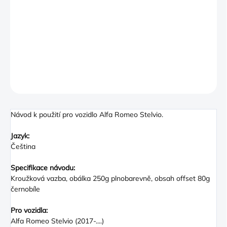
−
+
PŘIDAT DO KOŠÍKU
DETAILNÍ INFORMACE
ZEPTAT SE
Návod k použití pro vozidlo Alfa Romeo Stelvio.
Jazyk:
Čeština
Specifikace návodu:
Kroužková vazba, obálka 250g plnobarevně, obsah offset 80g
černobíle
Pro vozidla:
Alfa Romeo Stelvio (2017-....)