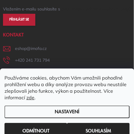
Vložením e-mailu souhlasíte s
podmínkami ochrany osobních údajů
PŘIHLÁSIT SE
KONTAKT
eshop
@
imofa.cz
+420 241 731 794
+420 731 156 801
Používáme cookies, abychom Vám umožnili pohodlné
IMOFA Facebook
prohlížení webu a díky analýze provozu webu neustále
zlepšovali jeho funkce, výkon a použitelnost. Více
imofa_s.r.o
informací
zde
.
NASTAVENÍ
Copyright 2026
IMOFA e-shop
. Všechna práva vyhrazena.
Upravit
nastavení cookies
ODMÍTNOUT
SOUHLASÍM