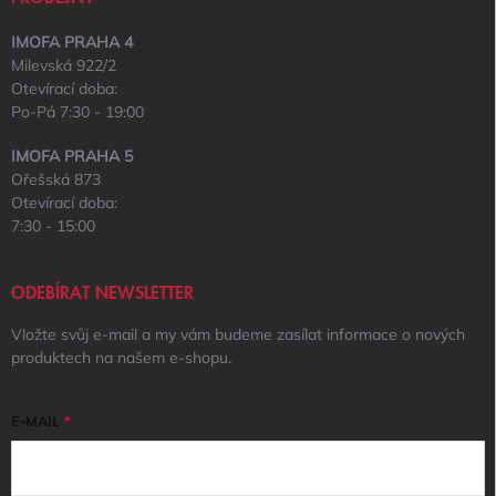
IMOFA PRAHA 4
Milevská 922/2
Otevírací doba:
Po-Pá 7:30 - 19:00
IMOFA PRAHA 5
Ořešská 873
Otevírací doba:
7:30 - 15:00
ODEBÍRAT NEWSLETTER
Vložte svůj e-mail a my vám budeme zasílat informace o nových
produktech na našem e-shopu.
E-MAIL