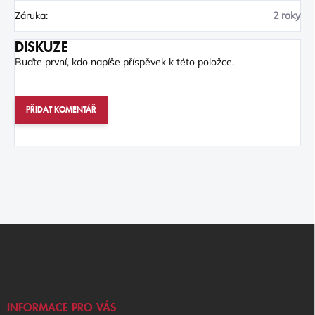
Záruka
:
2 roky
DISKUZE
Buďte první, kdo napíše příspěvek k této položce.
PŘIDAT KOMENTÁŘ
Z
Á
P
A
T
Í
INFORMACE PRO VÁS