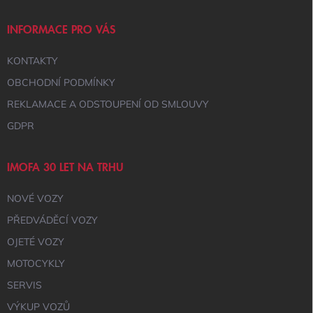
T
Í
INFORMACE PRO VÁS
KONTAKTY
OBCHODNÍ PODMÍNKY
REKLAMACE A ODSTOUPENÍ OD SMLOUVY
GDPR
IMOFA 30 LET NA TRHU
NOVÉ VOZY
PŘEDVÁDĚCÍ VOZY
OJETÉ VOZY
MOTOCYKLY
SERVIS
VÝKUP VOZŮ