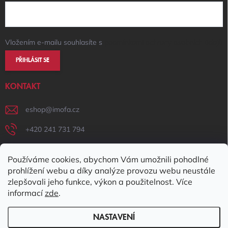
Vložením e-mailu souhlasíte s
podmínkami ochrany osobních údajů
PŘIHLÁSIT SE
KONTAKT
eshop
@
imofa.cz
+420 241 731 794
+420 731 156 801
Používáme cookies, abychom Vám umožnili pohodlné
IMOFA Facebook
prohlížení webu a díky analýze provozu webu neustále
zlepšovali jeho funkce, výkon a použitelnost. Více
imofa_s.r.o
informací
zde
.
NASTAVENÍ