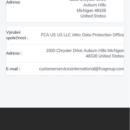
Adresa:
Auburn Hills
Michigan 48326
United States
Výrobní
FCA US US LLC Attn: Data Protection Office
společnost
:
1000 Chrysler Drive Auburn Hills Michigan
Adresa
:
48326 United States
E-mail
:
customerservicesinternational@fcagroup.com
Z
Á
P
A