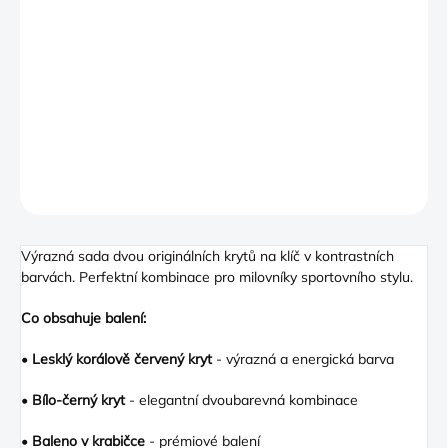
−
+
PŘIDAT DO KOŠÍKU
Abarth/Fiat 500 2 ks - Červená/Bílo-černá sada
DETAILNÍ INFORMACE
ZEPTAT SE
Výrazná sada dvou originálních krytů na klíč v kontrastních
barvách. Perfektní kombinace pro milovníky sportovního stylu.
Co obsahuje balení:
•
Lesklý korálově červený kryt
- výrazná a energická barva
•
Bílo-černý kryt
- elegantní dvoubarevná kombinace
•
Baleno v krabičce
- prémiové balení