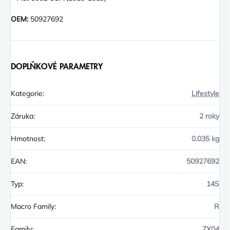
OEM:
50927692
DOPLŇKOVÉ PARAMETRY
Kategorie
:
Lifestyle
Záruka
:
2 roky
Hmotnost
:
0.035 kg
EAN
:
50927692
Typ
:
14S
Macro Family
:
R
Family
:
ZX04