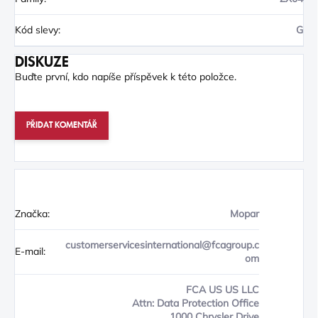
Kód slevy
:
G
DISKUZE
Buďte první, kdo napíše příspěvek k této položce.
PŘIDAT KOMENTÁŘ
Značka:
Mopar
customerservicesinternational@fcagroup.c
E-mail:
om
FCA US US LLC
Attn: Data Protection Office
1000 Chrysler Drive