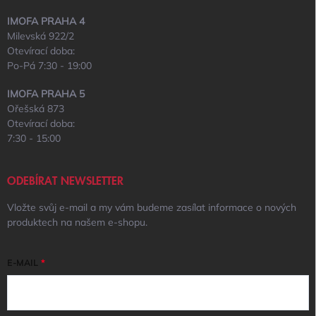
IMOFA PRAHA 4
Milevská 922/2
Otevírací doba:
Po-Pá 7:30 - 19:00
IMOFA PRAHA 5
Ořešská 873
Otevírací doba:
7:30 - 15:00
ODEBÍRAT NEWSLETTER
Vložte svůj e-mail a my vám budeme zasílat informace o nových
produktech na našem e-shopu.
E-MAIL