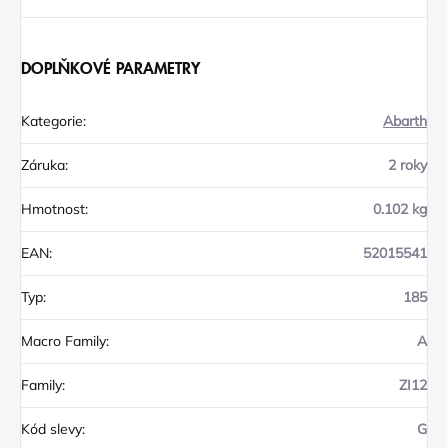
DOPLŇKOVÉ PARAMETRY
Kategorie
:
Abarth
Záruka
:
2 roky
Hmotnost
:
0.102 kg
EAN
:
52015541
Typ
:
185
Macro Family
:
A
Family
:
ZI12
Kód slevy
:
G