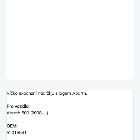
−
+
PŘIDAT DO KOŠÍKU
This is a brand new, genuine Abarth Radiator / expansion tank
cap as fitted to the following:
500 Abarth 595 Biposto. This will also fit on standard Abarth
versions
DETAILNÍ INFORMACE
ZEPTAT SE
Víčko expanzní nádržky, s logem Abarth.
Pro vozidla:
Abarth 500 (2008-....)
OEM:
52015541