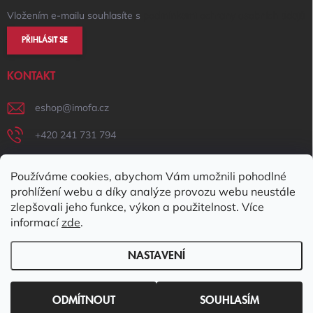
Vložením e-mailu souhlasíte s
podmínkami ochrany osobních údajů
PŘIHLÁSIT SE
KONTAKT
eshop
@
imofa.cz
+420 241 731 794
+420 731 156 801
Používáme cookies, abychom Vám umožnili pohodlné
IMOFA Facebook
prohlížení webu a díky analýze provozu webu neustále
zlepšovali jeho funkce, výkon a použitelnost. Více
imofa_s.r.o
informací
zde
.
NASTAVENÍ
Copyright 2026
IMOFA e-shop
. Všechna práva vyhrazena.
Upravit
nastavení cookies
ODMÍTNOUT
SOUHLASÍM