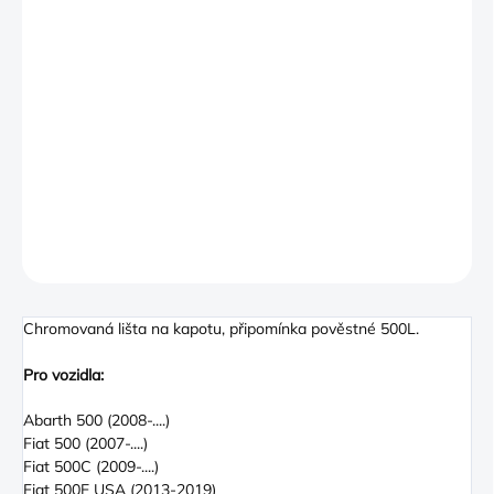
−
+
PŘIDAT DO KOŠÍKU
Chrome 500 Bonnet line suitable for the Fiat 500, 500c and
Abarth Versions. Easily fitted, complete with a self adhesive
backing. Fitting instructions included.
DETAILNÍ INFORMACE
ZEPTAT SE
Chromovaná lišta na kapotu, připomínka pověstné 500L.
Pro vozidla:
Abarth 500 (2008-....)
Fiat 500 (2007-....)
Fiat 500C (2009-....)
Fiat 500E USA (2013-2019)