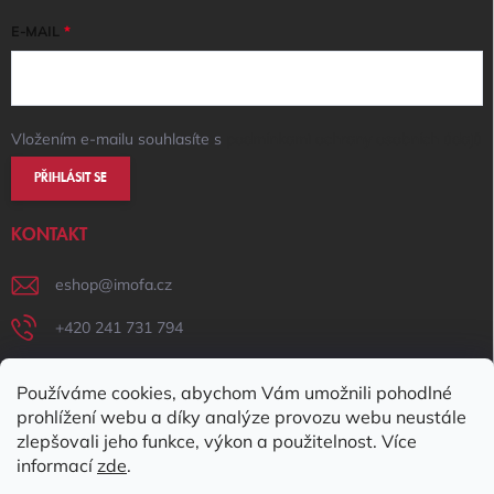
E-MAIL
Vložením e-mailu souhlasíte s
podmínkami ochrany osobních údajů
PŘIHLÁSIT SE
KONTAKT
eshop
@
imofa.cz
+420 241 731 794
+420 731 156 801
Používáme cookies, abychom Vám umožnili pohodlné
IMOFA Facebook
prohlížení webu a díky analýze provozu webu neustále
zlepšovali jeho funkce, výkon a použitelnost. Více
imofa_s.r.o
informací
zde
.