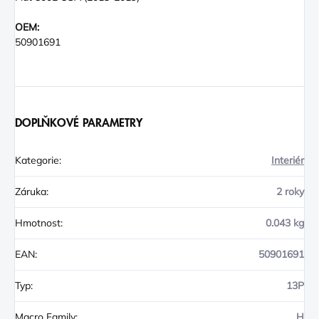
OEM:
50901691
DOPLŇKOVÉ PARAMETRY
Kategorie
:
Interiér
Záruka
:
2 roky
Hmotnost
:
0.043 kg
EAN
:
50901691
Typ
:
13P
Macro Family
:
H