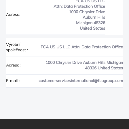
FCA US US LLC
Attn: Data Protection Office
1000 Chrysler Drive
Adresa:
Auburn Hills
Michigan 48326
United States
Výrobní
FCA US US LLC Attn: Data Protection Office
společnost
:
1000 Chrysler Drive Auburn Hills Michigan
Adresa
:
48326 United States
E-mail
:
customerservicesinternational@fcagroup.com
Z
Á