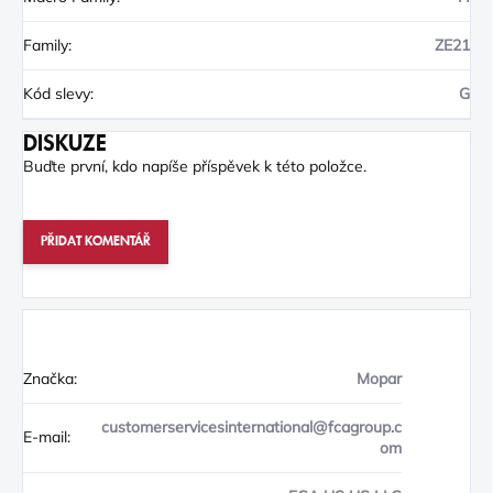
Family
:
ZE21
Kód slevy
:
G
DISKUZE
Buďte první, kdo napíše příspěvek k této položce.
PŘIDAT KOMENTÁŘ
Značka:
Mopar
customerservicesinternational@fcagroup.c
E-mail:
om