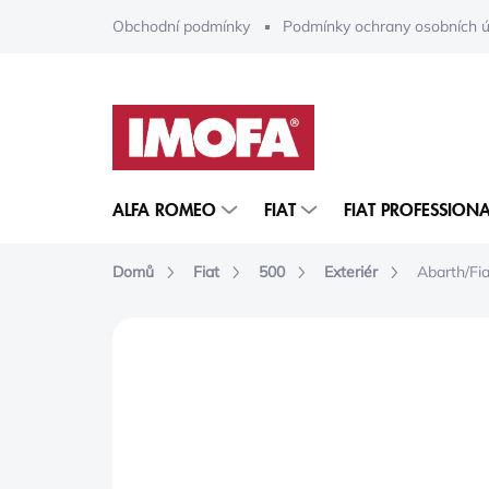
Přejít
Obchodní podmínky
Podmínky ochrany osobních ú
na
obsah
ALFA ROMEO
FIAT
FIAT PROFESSIONA
Domů
Fiat
500
Exteriér
Abarth/Fi
ZNAČKA:
MOPAR