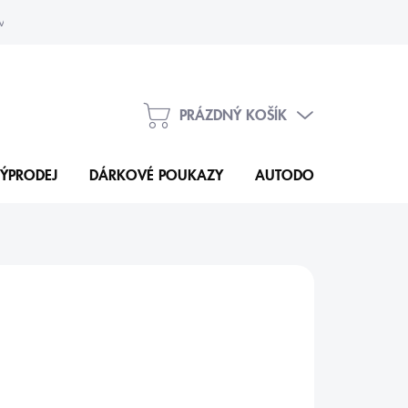
vka
Kontakty
PRÁZDNÝ KOŠÍK
NÁKUPNÍ
KOŠÍK
ÝPRODEJ
DÁRKOVÉ POUKAZY
AUTODOPLŇKY
N