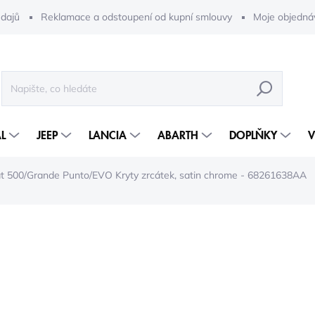
dajů
Reklamace a odstoupení od kupní smlouvy
Moje objedná
HLEDAT
L
JEEP
LANCIA
ABARTH
DOPLŇKY
V
at 500/Grande Punto/EVO Kryty zrcátek, satin chrome - 68261638AA
4 986 Kč
4 121 Kč bez DPH
Měrná
5-10 DNÍ
cena: