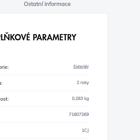
Ostatní informace
LŇKOVÉ PARAMETRY
rie
:
Exteriér
a
:
2 roky
ost
:
0.283 kg
71807269
1CJ