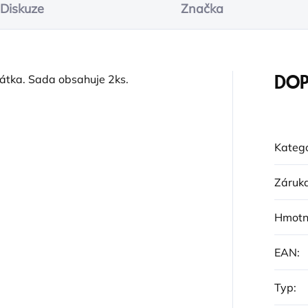
Diskuze
Značka
átka. Sada obsahuje 2ks.
DOP
Katego
Záruk
Hmotn
EAN
:
Typ
: