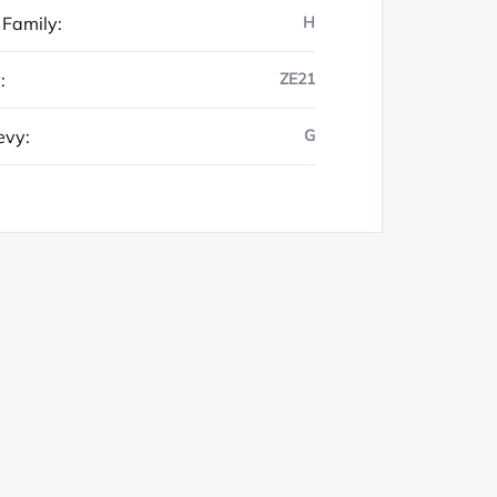
 Family
:
H
y
:
ZE21
evy
:
G