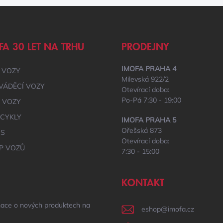
FA 30 LET NA TRHU
PRODEJNY
IMOFA PRAHA 4
 VOZY
Milevská 922/2
VÁDĚCÍ VOZY
Otevírací doba:
Po-Pá 7:30 - 19:00
É VOZY
CYKLY
IMOFA PRAHA 5
Ořešská 873
IS
Otevírací doba:
P VOZŮ
7:30 - 15:00
KONTAKT
mace o nových produktech na
eshop
@
imofa.cz