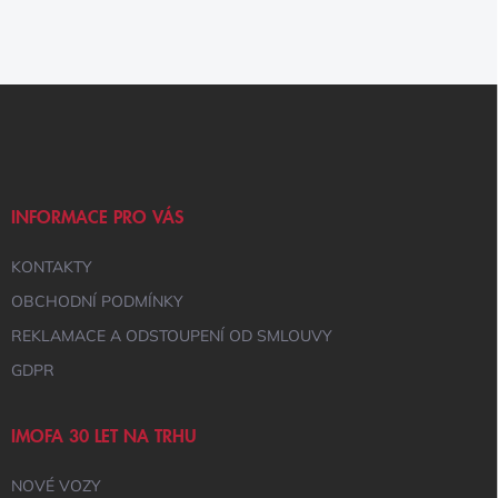
Z
Á
P
A
T
Í
INFORMACE PRO VÁS
KONTAKTY
OBCHODNÍ PODMÍNKY
REKLAMACE A ODSTOUPENÍ OD SMLOUVY
GDPR
IMOFA 30 LET NA TRHU
NOVÉ VOZY