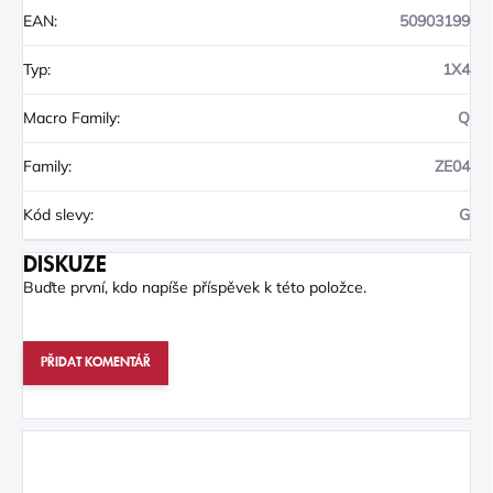
EAN
:
50903199
Typ
:
1X4
Macro Family
:
Q
Family
:
ZE04
Kód slevy
:
G
DISKUZE
Buďte první, kdo napíše příspěvek k této položce.
PŘIDAT KOMENTÁŘ