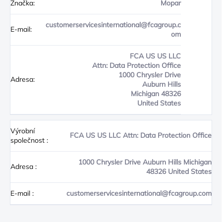
Značka:
Mopar
customerservicesinternational@fcagroup.c
E-mail:
om
FCA US US LLC
Attn: Data Protection Office
1000 Chrysler Drive
Adresa:
Auburn Hills
Michigan 48326
United States
Výrobní
FCA US US LLC Attn: Data Protection Office
společnost
:
1000 Chrysler Drive Auburn Hills Michigan
Adresa
:
48326 United States
E-mail
:
customerservicesinternational@fcagroup.com