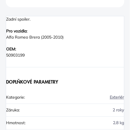
ZEPTAT SE
Zadní spoiler.
Pro vozidla:
Alfa Romeo Brera (2005-2010)
OEM:
50903199
DOPLŇKOVÉ PARAMETRY
Kategorie
:
Exteriér
Záruka
:
2 roky
Hmotnost
:
2.8 kg