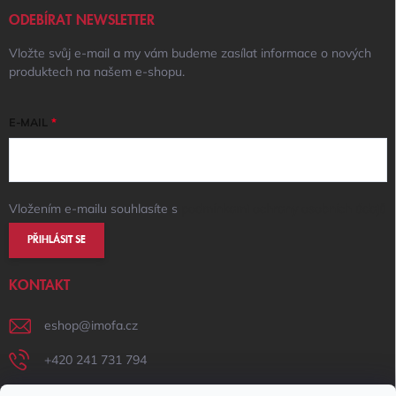
ODEBÍRAT NEWSLETTER
Vložte svůj e-mail a my vám budeme zasílat informace o nových
produktech na našem e-shopu.
E-MAIL
Vložením e-mailu souhlasíte s
podmínkami ochrany osobních údajů
PŘIHLÁSIT SE
KONTAKT
eshop
@
imofa.cz
+420 241 731 794
+420 731 156 801