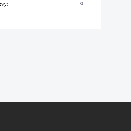
evy
:
G