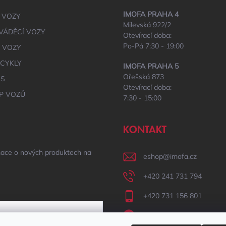
IMOFA PRAHA 4
 VOZY
Milevská 922/2
VÁDĚCÍ VOZY
Otevírací doba:
Po-Pá 7:30 - 19:00
É VOZY
CYKLY
IMOFA PRAHA 5
Ořešská 873
IS
Otevírací doba:
P VOZŮ
7:30 - 15:00
KONTAKT
mace o nových produktech na
eshop
@
imofa.cz
+420 241 731 794
+420 731 156 801
IMOFA Facebook