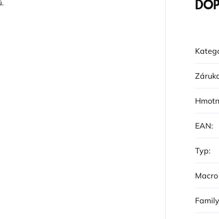
ů.
DOP
Katego
Záruk
Hmotn
EAN
:
Typ
:
Macro
Famil