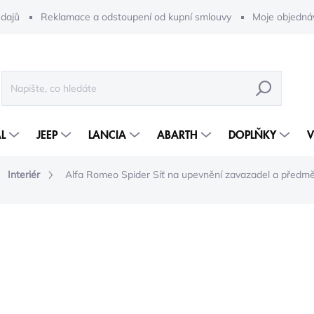
dajů
Reklamace a odstoupení od kupní smlouvy
Moje objedná
HLEDAT
L
JEEP
LANCIA
ABARTH
DOPLŇKY
V
Interiér
Alfa Romeo Spider Síť na upevnění zavazadel a předm
6 075 Kč
3 87
3 204 Kč bez DPH
Měrná
2-5 DNÍ
cena: