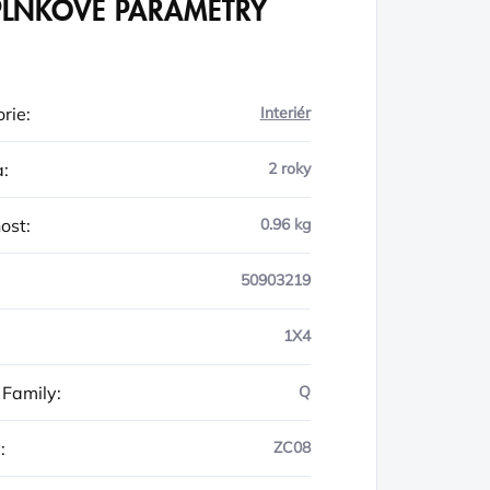
LŇKOVÉ PARAMETRY
rie
:
Interiér
a
:
2 roky
ost
:
0.96 kg
50903219
1X4
 Family
:
Q
y
:
ZC08