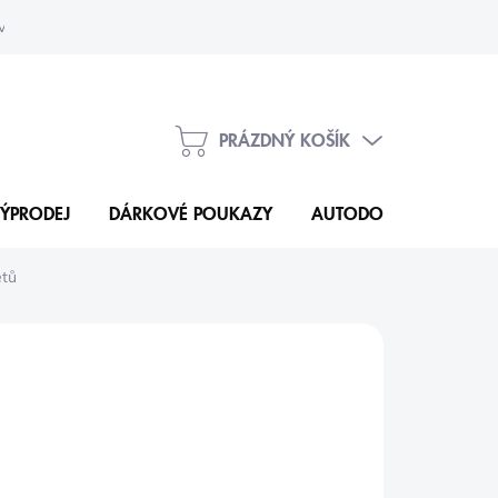
vka
Kontakty
PRÁZDNÝ KOŠÍK
NÁKUPNÍ
KOŠÍK
ÝPRODEJ
DÁRKOVÉ POUKAZY
AUTODOPLŇKY
N
ětů
7 Kč