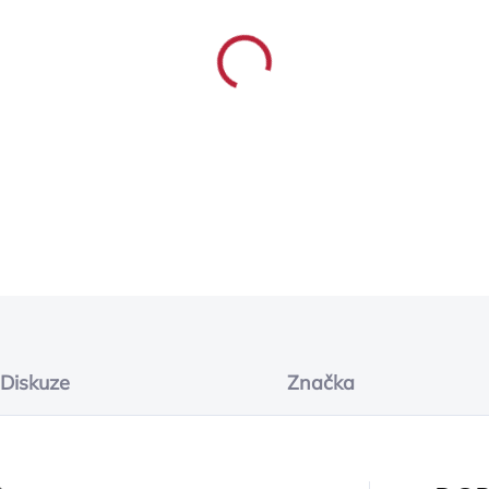
−
+
DETAILNÍ INFORMACE
ZEPTAT SE
Diskuze
Značka