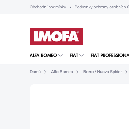
Přejít
Obchodní podmínky
Podmínky ochrany osobních ú
na
obsah
ALFA ROMEO
FIAT
FIAT PROFESSIONA
Domů
Alfa Romeo
Brera / Nuovo Spider
ZNAČKA:
MOPAR