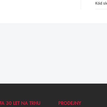
Kód sl
FA 30 LET NA TRHU
PRODEJNY