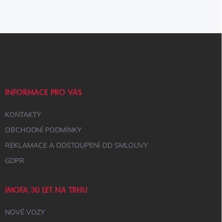
Z
Á
P
A
T
Í
INFORMACE PRO VÁS
KONTAKTY
OBCHODNÍ PODMÍNKY
REKLAMACE A ODSTOUPENÍ OD SMLOUVY
GDPR
IMOFA 30 LET NA TRHU
NOVÉ VOZY