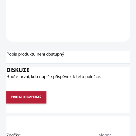
−
+
PŘIDAT DO KOŠÍKU
Šálek z bílého porcelánu s velkou rukojetí, Jeep.
ZEPTAT SE
Popis produktu není dostupný
DISKUZE
Buďte první, kdo napíše příspěvek k této položce.
PŘIDAT KOMENTÁŘ
Značka:
Mopar