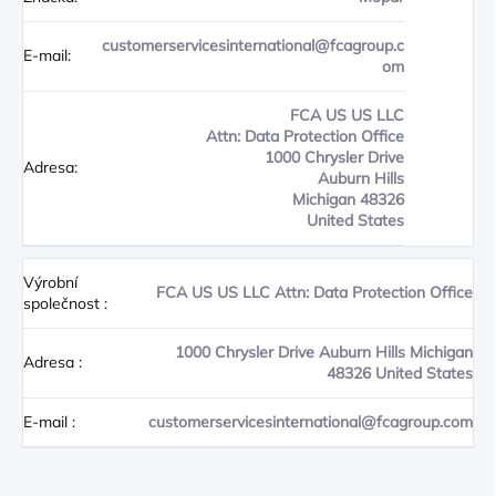
customerservicesinternational@fcagroup.c
E-mail:
om
FCA US US LLC
Attn: Data Protection Office
1000 Chrysler Drive
Adresa:
Auburn Hills
Michigan 48326
United States
Výrobní
FCA US US LLC Attn: Data Protection Office
společnost
:
1000 Chrysler Drive Auburn Hills Michigan
Adresa
:
48326 United States
E-mail
:
customerservicesinternational@fcagroup.com