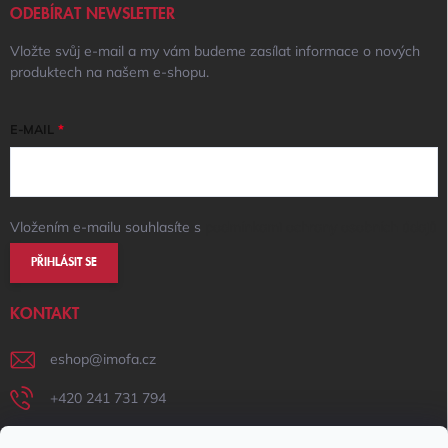
ODEBÍRAT NEWSLETTER
Vložte svůj e-mail a my vám budeme zasílat informace o nových
produktech na našem e-shopu.
E-MAIL
Vložením e-mailu souhlasíte s
podmínkami ochrany osobních údajů
PŘIHLÁSIT SE
KONTAKT
eshop
@
imofa.cz
+420 241 731 794
+420 731 156 801