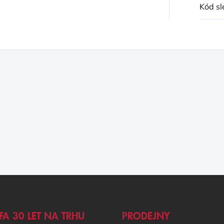
Kód sl
FA 30 LET NA TRHU
PRODEJNY