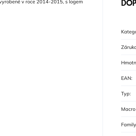
la vyrobené v roce 2014-2015, s logem
DOP
Katego
Záruk
Hmotn
EAN
:
Typ
:
Macro
Famil