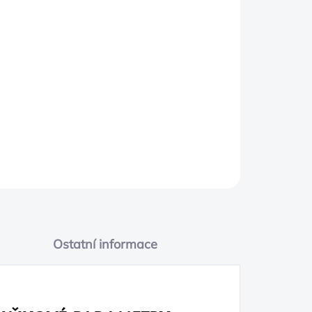
PŘIDAT DO KOŠÍKU
Complete set of four, Black, Jeep® brand logo.
Ostatní informace