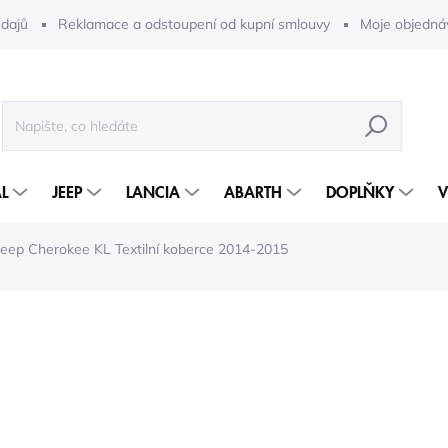
dajů
Reklamace a odstoupení od kupní smlouvy
Moje objedná
HLEDAT
L
JEEP
LANCIA
ABARTH
DOPLŇKY
V
Jeep Cherokee KL Textilní koberce 2014-2015
9 109 Kč
7 528 Kč bez DPH
Měrná
5-10 DNÍ
cena: