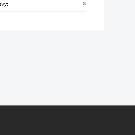
evy
:
G