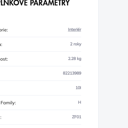
LŇKOVÉ PARAMETRY
rie
:
Interiér
a
:
2 roky
ost
:
2.28 kg
82213989
10I
 Family
:
H
y
:
ZF01