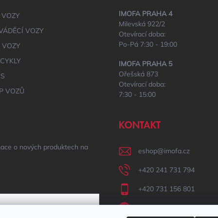
IMOFA PRAHA 4
 VOZY
Milevská 922/2
VÁDĚCÍ VOZY
Otevírací doba:
Po-Pá 7:30 - 19:00
É VOZY
CYKLY
IMOFA PRAHA 5
Ořešská 873
IS
Otevírací doba:
P VOZŮ
7:30 - 15:00
KONTAKT
mace o nových produktech na
eshop
@
imofa.cz
+420 241 731 794
+420 731 156 801
IMOFA Facebook