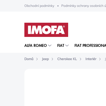
Přejít
Obchodní podmínky
Podmínky ochrany osobních ú
na
obsah
ALFA ROMEO
FIAT
FIAT PROFESSIONA
Domů
Jeep
Cherokee KL
Interiér
ZNAČKA:
MOPAR