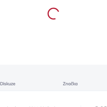
−
+
Premium carpet floor mats, 
DETAILNÍ INFORMACE
ZEPTAT SE
Diskuze
Značka