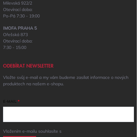
Milevská 922/2
Otevírací doba:
Po-Pá 7:30 - 19:00
IMOFA PRAHA 5
Ořešská 873
Otevírací doba:
7:30 - 15:00
ODEBÍRAT NEWSLETTER
Vložte svůj e-mail a my vám budeme zasílat informace o nových
produktech na našem e-shopu.
E-MAIL
Vložením e-mailu souhlasíte s
podmínkami ochrany osobních údajů