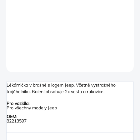
First Aid kit with Jeep logo and Warning Triangle, 2 Warning
Vests and Gloves, DIN 13164 Roadside Safety Kits are
designed to be a valuable asset in times of unexpected
emergencies. Our extremely well equipped kits have tools to
assist you in times of distress.
DETAILNÍ INFORMACE
ZEPTAT SE
Lékárnička v brašně s logem Jeep. Včetně výstražného
trojúhelníku. Balení obsahuje 2x vestu a rukavice.
Pro vozidla:
Pro všechny modely Jeep
OEM:
82213597