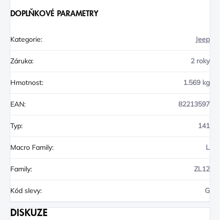
DOPLŇKOVÉ PARAMETRY
Kategorie
:
Jeep
Záruka
:
2 roky
Hmotnost
:
1.569 kg
EAN
:
82213597
Typ
:
141
Macro Family
:
L
Family
:
ZL12
Kód slevy
:
G
DISKUZE