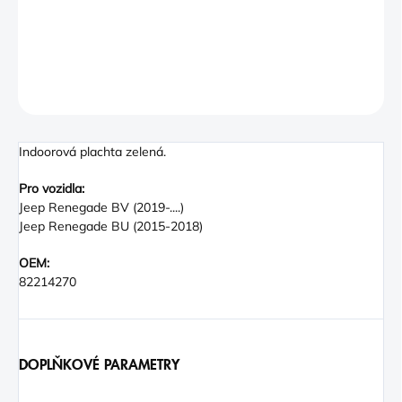
gives your vehicle great aesthetic effect. It protects the car
inside of the garages.
DETAILNÍ INFORMACE
ZEPTAT SE
Indoorová plachta zelená.
Pro vozidla:
Jeep Renegade BV (2019-....)
Jeep Renegade BU (2015-2018)
OEM:
82214270
DOPLŇKOVÉ PARAMETRY