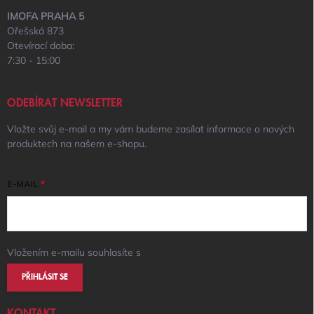
IMOFA PRAHA 5
Ořešská 873
Otevírací doba:
7:30 - 15:00
ODEBÍRAT NEWSLETTER
Vložte svůj e-mail a my vám budeme zasílat informace o nových
produktech na našem e-shopu.
E-MAIL
Vložením e-mailu souhlasíte s
podmínkami ochrany osobních údajů
PŘIHLÁSIT SE
KONTAKT