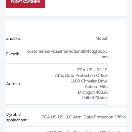
PŘIDAT KOMENTÁŘ
Značka:
Mopar
customerservicesinternational@fcagroup.c
E-mail:
om
FCA US US LLC
Attn: Data Protection Office
1000 Chrysler Drive
Adresa:
Auburn Hills
Michigan 48326
United States
Výrobní
FCA US US LLC Attn: Data Protection Office
společnost
: