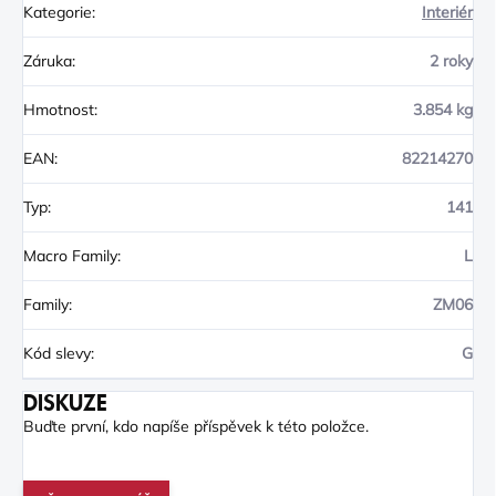
Kategorie
:
Interiér
Záruka
:
2 roky
Hmotnost
:
3.854 kg
EAN
:
82214270
Typ
:
141
Macro Family
:
L
Family
:
ZM06
Kód slevy
:
G
DISKUZE
Buďte první, kdo napíše příspěvek k této položce.