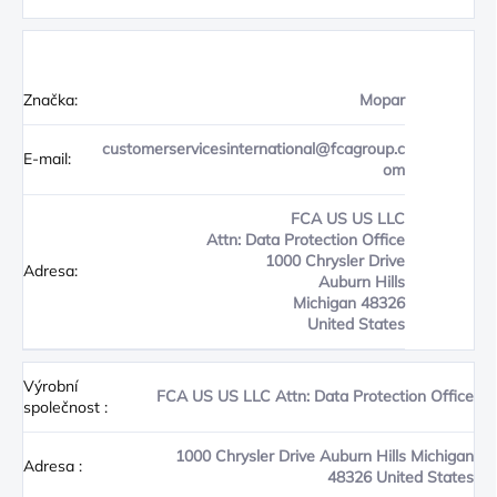
Značka:
Mopar
customerservicesinternational@fcagroup.c
E-mail:
om
FCA US US LLC
Attn: Data Protection Office
1000 Chrysler Drive
Adresa:
Auburn Hills
Michigan 48326
United States
Výrobní
FCA US US LLC Attn: Data Protection Office
společnost
:
1000 Chrysler Drive Auburn Hills Michigan
Adresa
:
48326 United States