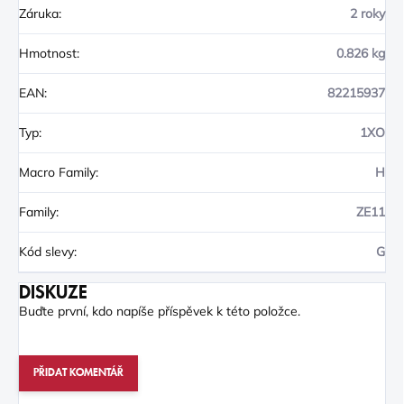
Záruka
:
2 roky
Hmotnost
:
0.826 kg
EAN
:
82215937
Typ
:
1XO
Macro Family
:
H
Family
:
ZE11
Kód slevy
:
G
DISKUZE
Buďte první, kdo napíše příspěvek k této položce.
PŘIDAT KOMENTÁŘ