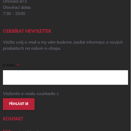
Ořešská 873
Otevírací doba:
7:30 - 15:00
ODEBÍRAT NEWSLETTER
Vložte svůj e-mail a my vám budeme zasílat informace o nových
produktech na našem e-shopu.
E-MAIL
Vložením e-mailu souhlasíte s
podmínkami ochrany osobních údajů
PŘIHLÁSIT SE
KONTAKT