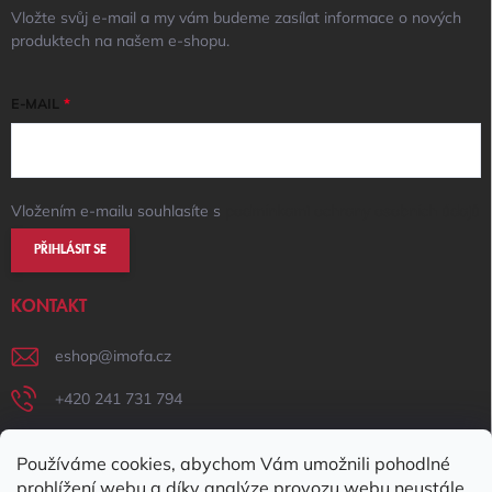
Vložte svůj e-mail a my vám budeme zasílat informace o nových
produktech na našem e-shopu.
E-MAIL
Vložením e-mailu souhlasíte s
podmínkami ochrany osobních údajů
PŘIHLÁSIT SE
KONTAKT
eshop
@
imofa.cz
+420 241 731 794
+420 731 156 801
Používáme cookies, abychom Vám umožnili pohodlné
IMOFA Facebook
prohlížení webu a díky analýze provozu webu neustále