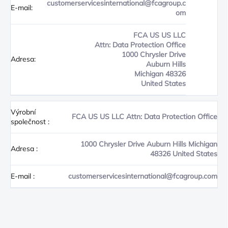
customerservicesinternational@fcagroup.c
E-mail:
om
FCA US US LLC
Attn: Data Protection Office
1000 Chrysler Drive
Adresa:
Auburn Hills
Michigan 48326
United States
Výrobní
FCA US US LLC Attn: Data Protection Office
společnost
:
1000 Chrysler Drive Auburn Hills Michigan
Adresa
:
48326 United States
E-mail
:
customerservicesinternational@fcagroup.com