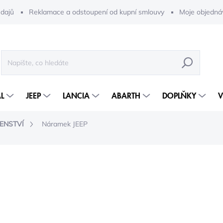
dajů
Reklamace a odstoupení od kupní smlouvy
Moje objedná
HLEDAT
L
JEEP
LANCIA
ABARTH
DOPLŇKY
V
ENSTVÍ
Náramek JEEP
1 416 Kč
864 
714 Kč bez DPH
Měrná
SKLADEM
(
2 KS
)
cena: