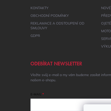
T
Í
KONTAKTY
NOVÉ
OBCHODNÍ PODMÍNKY
PŘED
REKLAMACE A ODSTOUPENÍ OD
OJET
SMLOUVY
MOTO
GDPR
SERV
VÝKU
ODEBÍRAT NEWSLETTER
Vložte svůj e-mail a my vám budeme zasílat infor
našem e-shopu.
E-MAIL