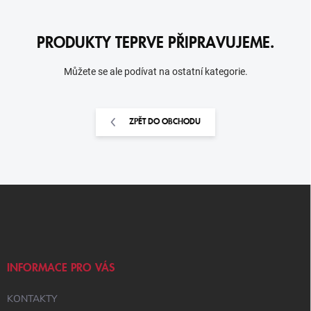
PRODUKTY TEPRVE PŘIPRAVUJEME.
Můžete se ale podívat na ostatní kategorie.
ZPĚT DO OBCHODU
Z
Á
P
A
T
Í
INFORMACE PRO VÁS
KONTAKTY