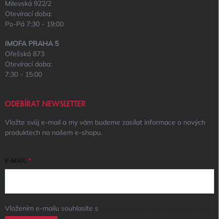
Milevská 922/2
Otevírací doba:
Po-Pá 7:30 - 19:00
IMOFA PRAHA 5
Ořešská 873
Otevírací doba:
7:30 - 15:00
ODEBÍRAT NEWSLETTER
Vložte svůj e-mail a my vám budeme zasílat informace o nových
produktech na našem e-shopu.
E-MAIL
Vložením e-mailu souhlasíte s
podmínkami ochrany osobních údajů