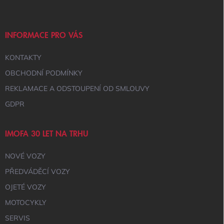
Í
P
P
A
R
T
V
Í
INFORMACE PRO VÁS
K
Y
KONTAKTY
V
Ý
OBCHODNÍ PODMÍNKY
P
I
REKLAMACE A ODSTOUPENÍ OD SMLOUVY
S
GDPR
U
IMOFA 30 LET NA TRHU
NOVÉ VOZY
PŘEDVÁDĚCÍ VOZY
OJETÉ VOZY
MOTOCYKLY
SERVIS