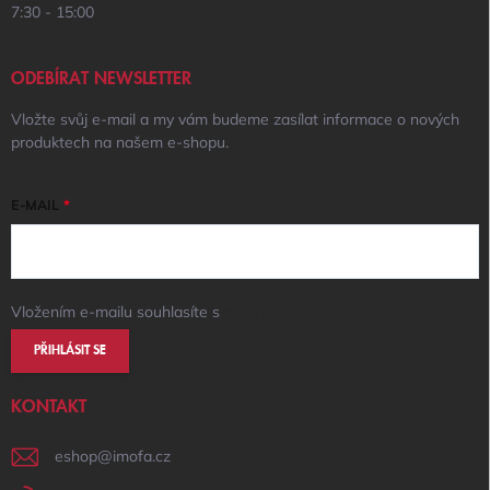
7:30 - 15:00
ODEBÍRAT NEWSLETTER
Vložte svůj e-mail a my vám budeme zasílat informace o nových
produktech na našem e-shopu.
E-MAIL
Vložením e-mailu souhlasíte s
podmínkami ochrany osobních údajů
PŘIHLÁSIT SE
KONTAKT
eshop
@
imofa.cz