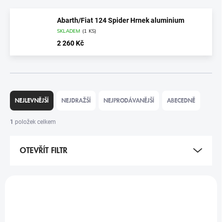
Abarth/Fiat 124 Spider Hrnek aluminium
SKLADEM
(
1 KS
)
2 260 Kč
Ř
A
NEJLEVNĚJŠÍ
NEJDRAŽŠÍ
NEJPRODÁVANĚJŠÍ
ABECEDNĚ
Z
E
1
položek celkem
N
Í
OTEVŘÍT FILTR
P
R
O
V
D
Ý
U
P
K
I
T